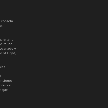
a consola
o,
ierta. El
rd reúne
esganado y
r of Light,
olas
a
unciones
ble con
e que