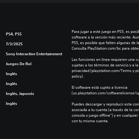
Para jugar a este juego en PS5, es posib
PS4, PS5
software a la versión más reciente. Au
PS5, es posible que falten algunas de l
7/3/2025
Consulta PlayStation.com/bc para obte
Sony Interactive Entertainment
Las funciones en línea requieren una cu
Juegos De Rol
sujetas a los términos de servicio y a la
privacidad (playstation.com/Terms y pl
Inglés
policy).
Inglés
El software está sujeto a licencia 
(us.playstation.com/softwarelicense/sp
Inglés, Japonés
Inglés
Puedes descargar y reproducir este cont
asociada a tu cuenta (a través de la co
consola y juego offline”) y en cualquier
con tu misma cuenta.