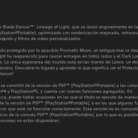
e Blade Dancer™: Lineage of Light, que se lanzó originalmente en l
Station®Portable), optimizado con renderización mejorada, retroces
ápido y filtros de video personalizados.
o protegido por la apacible Prismatic Moon, un antiguo mal se desp
ht ha reaparecido para causar estragos en todos lados y el Dark Lo
as. La única esperanza del mundo está en las manos de Lance, un d
turero. Descubre tu legado y aprende lo que significa ser el Protecto
Dancer!
o se convirtió de la versión de PSP™ (PlayStation®Portable) a las cons
n®4 y PlayStation®5, y cuenta con nuevas funciones agregadas. En
ia, puede haber ocasiones en las que el título se ejecute de maner
de la versión de PSP™ (PlayStation®Portable), o en las que algunas f
cer que este no funcione correctamente. Esta versión no es compati
ricos de la consola PSP™ (PlayStation®Portable), por lo que es posibl
nciones no estén disponibles.