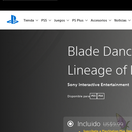
Tienda
PS5
Juegos
PS Plus
Accesorios
Noticias
Blade Danc
Lineage of 
Sony Interactive Entertainment
Disponible para
PS5
PS4
Incluido
US$9.99
Rebajado del p
Suscríbete a PlayStation Plus Del