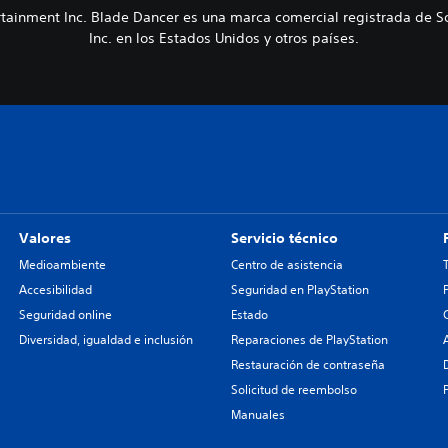
rtainment Inc. Blade Dancer es una marca comercial registrada de So
Inc. en los Estados Unidos y otros países.
Valores
Servicio técnico
Medioambiente
Centro de asistencia
Accesibilidad
Seguridad en PlayStation
Seguridad online
Estado
Diversidad, igualdad e inclusión
Reparaciones de PlayStation
Restauración de contraseña
Solicitud de reembolso
Manuales