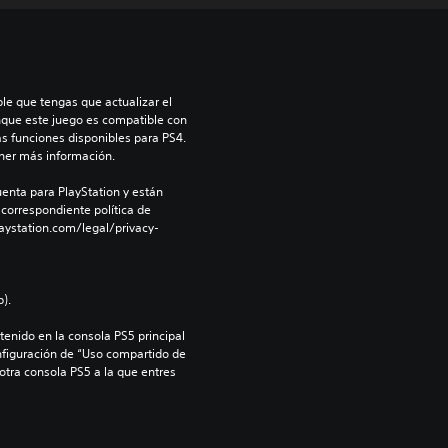
le que tengas que actualizar el 
nque este juego es compatible con 
as funciones disponibles para PS4. 
ner más información.
enta para PlayStation y están 
 correspondiente política de 
aystation.com/legal/privacy-
).
enido en la consola PS5 principal 
nfiguración de “Uso compartido de 
 otra consola PS5 a la que entres 