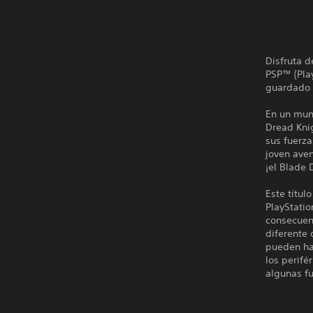
Disfruta d
PSP™ (Play
guardado r
En un mund
Dread Knig
sus fuerz
joven aven
¡el Blade 
Este títul
PlayStatio
consecuenc
diferente 
pueden ha
los perifé
algunas fu