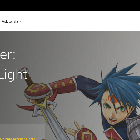
Asistencia
er:
Light
recio original de US$9.99
uxe para acceder a este