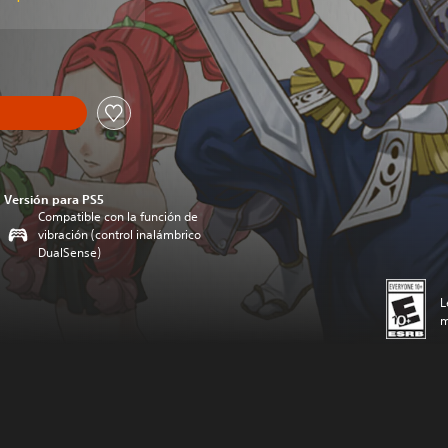
Versión para PS5
Compatible con la función de
vibración (control inalámbrico
DualSense)
L
m