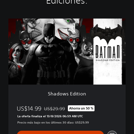
Ediciones:
S
h
a
d
o
w
s
E
d
i
t
i
o
Shadows Edition
n
US$14.99
US$29.99
Ahorra un 50 %
Rebajado del precio original de US$29.99
La oferta finaliza el 13/8/2026 06:59 AM UTC
Precio más bajo en los últimos 30 días: US$29.99