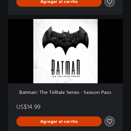
Agregar al carrito
B
a
t
m
a
n
:
T
h
e
T
e
l
Batman: The Telltale Series - Season Pass
l
t
a
US$14.99
l
e
Agregar al carrito
S
e