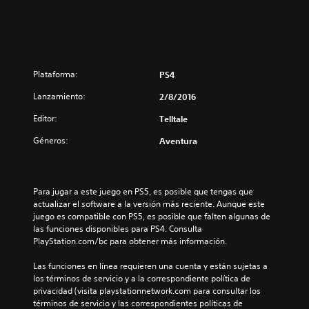
e
s
-
E
p
i
Plataforma:
PS4
s
o
Lanzamiento:
2/8/2016
d
Editor:
Telltale
e
1
Géneros:
Aventura
:
R
e
a
Para jugar a este juego en PS5, es posible que tengas que 
l
actualizar el software a la versión más reciente. Aunque este 
m
juego es compatible con PS5, es posible que falten algunas de 
o
las funciones disponibles para PS4. Consulta 
f
PlayStation.com/bc para obtener más información.
S
Las funciones en línea requieren una cuenta y están sujetas a 
h
los términos de servicio y a la correspondiente política de 
a
privacidad (visita playstationnetwork.com para consultar los 
d
términos de servicio y las correspondientes políticas de 
o