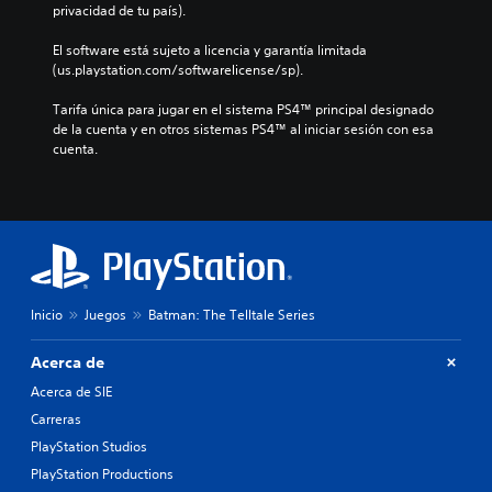
privacidad de tu país).
w
s
El software está sujeto a licencia y garantía limitada 
(us.playstation.com/softwarelicense/sp).
Tarifa única para jugar en el sistema PS4™ principal designado 
de la cuenta y en otros sistemas PS4™ al iniciar sesión con esa 
cuenta.
Inicio
Juegos
Batman: The Telltale Series
Acerca de
Acerca de SIE
Carreras
PlayStation Studios
PlayStation Productions