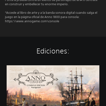
en construir y embellecer tu enorme imperio.
*Accede al libro de arte y a la banda sonora digital cuando salga el
juego en la página oficial de Anno 1800 para consola:
https:\\www.annogame.com\console
Ediciones:
S
t
a
n
d
a
r
d
E