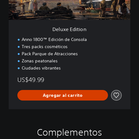
i
t
i
o
n
Deluxe Edition
Anno 1800™ Edición de Consola
Tres packs cosméticos
Pack Parque de Atracciones
Zonas peatonales
Ciudades vibrantes
US$49.99
Agregar al carrito
Complementos