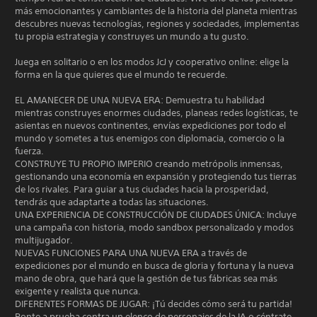
más emocionantes y cambiantes de la historia del planeta mientras
descubres nuevas tecnologías, regiones y sociedades, implementas
tu propia estrategia y construyes un mundo a tu gusto.
Juega en solitario o en los modos JcJ y cooperativo online: elige la
forma en la que quieres que el mundo te recuerde.
EL AMANECER DE UNA NUEVA ERA: Demuestra tu habilidad
mientras construyes enormes ciudades, planeas redes logísticas, te
asientas en nuevos continentes, envías expediciones por todo el
mundo y sometes a tus enemigos con diplomacia, comercio o la
fuerza.
CONSTRUYE TU PROPIO IMPERIO creando metrópolis inmensas,
gestionando una economía en expansión y protegiendo tus tierras
de los rivales. Para guiar a tus ciudades hacia la prosperidad,
tendrás que adaptarte a todas las situaciones.
UNA EXPERIENCIA DE CONSTRUCCIÓN DE CIUDADES ÚNICA: Incluye
una campaña con historia, modo sandbox personalizado y modos
multijugador.
NUEVAS FUNCIONES PARA UNA NUEVA ERA a través de
expediciones por el mundo en busca de gloria y fortuna y la nueva
mano de obra, que hará que la gestión de tus fábricas sea más
exigente y realista que nunca.
DIFERENTES FORMAS DE JUGAR: ¡Tú decides cómo será tu partida!
Ponte a prueba contra un elenco de personajes de la IA o céntrate