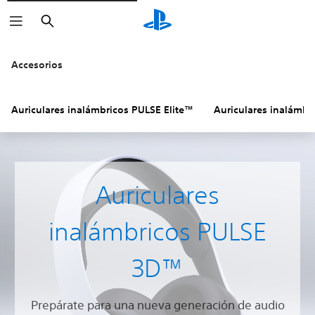
Buscar
Accesorios
Auriculares inalámbricos PULSE Elite™
Auriculares inalámbr
Auriculares
inalámbricos PULSE
3D™
Prepárate para una nueva generación de audio