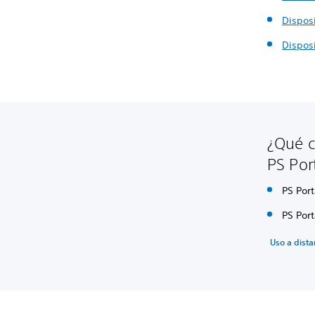
Dispos
Dispos
¿Qué c
PS Por
PS Port
PS Por
Uso a dista