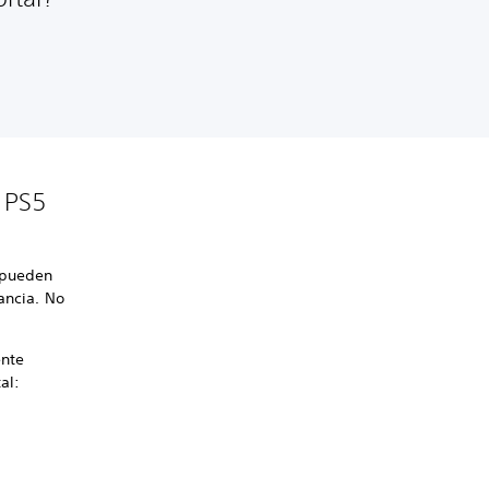
s PS5
o pueden
ancia. No
ente
al: