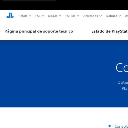
Tienda
PS5
Juegos
PS Plus
Accesorios
Noticias
As
Página principal de soporte técnico
Estado de PlayStat
Co
Obtén
Pla
Consol