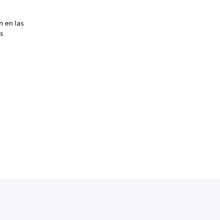
n en las
s