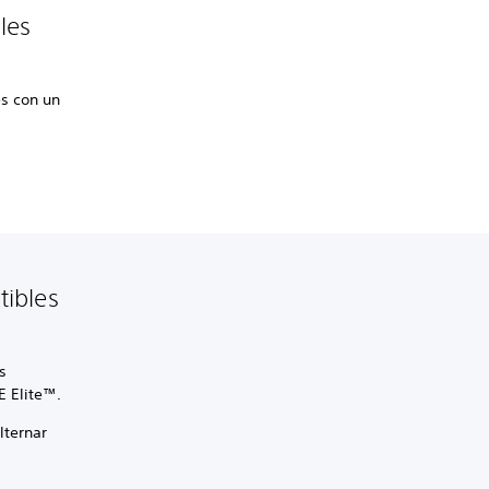
les
es con un
tibles
s
E Elite™.
lternar