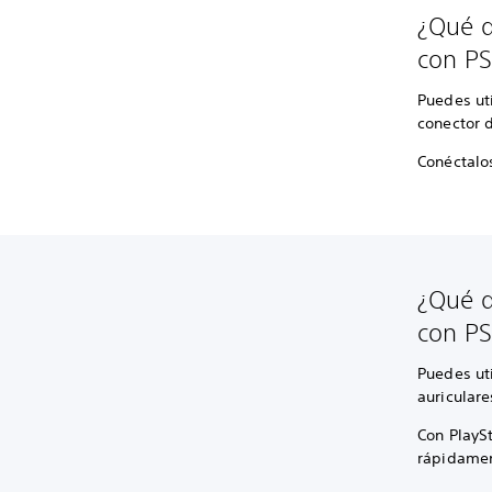
¿Qué d
con PS
Puedes ut
conector 
Conéctalos
¿Qué d
con PS
Puedes uti
auricular
Con PlaySt
rápidamen