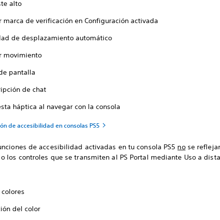
te alto
r marca de verificación en Configuración activada
dad de desplazamiento automático
r movimiento
de pantalla
ripción de chat
sta háptica al navegar con la consola
ión de accesibilidad en consolas PS5
unciones de accesibilidad activadas en tu consola PS5
no
se refleja
 los controles que se transmiten al PS Portal mediante Uso a dista
r colores
ión del color