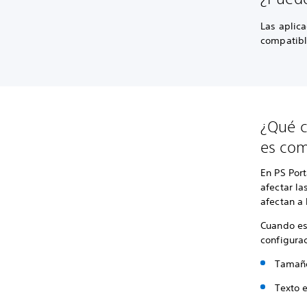
Las aplic
compatible
¿Qué c
es com
En PS Port
afectar la
afectan a 
Cuando est
configurac
Tamaño
Texto e