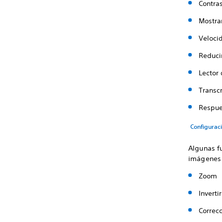
Contras
Mostra
Veloci
Reduci
Lector 
Transc
Respue
Configurac
Algunas f
imágenes o
Zoom
Inverti
Correcc