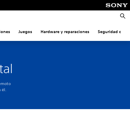
Busca
iones
Juegos
Hardware y reparaciones
Seguridad onlin
tal
remoto
 él.