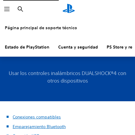
Buscar
Página principal de soporte técnico
Estado de PlayStation
Cuenta y seguridad
PS Store y re
Usar los controles inalámbricos DUALSHOCK®4 con
otros dispositivos
Conexiones compatibles
Emparejamiento Bluetooth