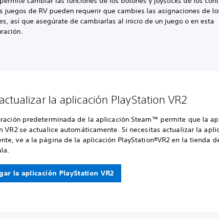
permite cambiar las funciones de los botones y joysticks de los cont
s juegos de RV pueden requerir que cambies las asignaciones de lo
es, así que asegúrate de cambiarlas al inicio de un juego o en esta
ración.
ctualizar la aplicación PlayStation VR2
uración predeterminada de la aplicación Steam™ permite que la ap
n VR2 se actualice automáticamente. Si necesitas actualizar la apli
te, ve a la página de la aplicación PlayStation®VR2 en la tienda
ala.
gar la aplicación PlayStation VR2