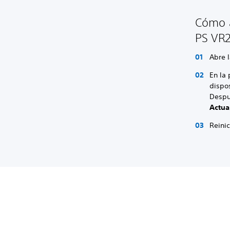
Cómo a
PS VR2
Abre 
En la 
dispos
Despu
Actua
Reini