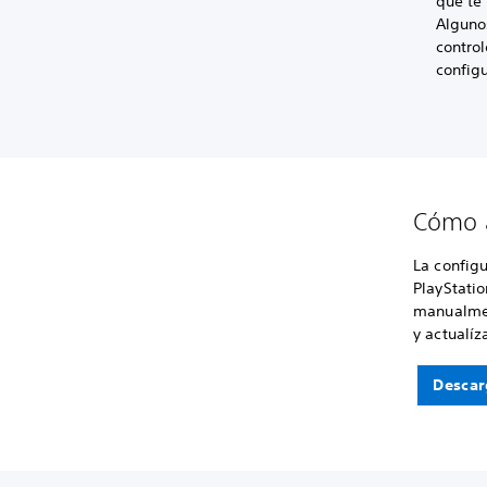
que te 
Alguno
control
configu
Cómo a
La config
PlayStatio
manualmen
y actualíz
Descar