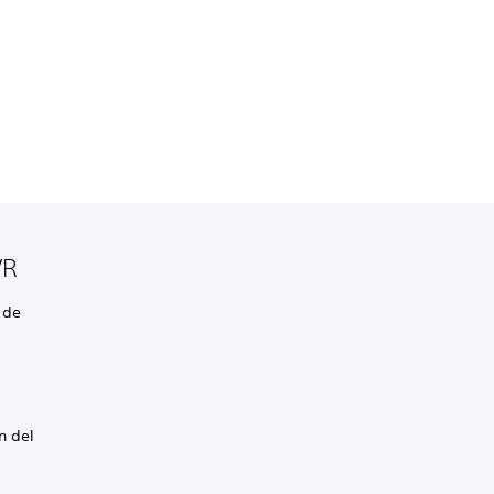
VR
 de
n del