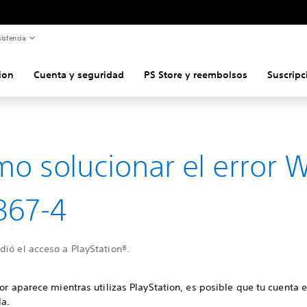
istencia
ion
Cuenta y seguridad
PS Store y reembolsos
Suscripc
o solucionar el error 
367-4
ió el acceso a PlayStation®.
ror aparece mientras utilizas PlayStation, es posible que tu cuenta 
a.