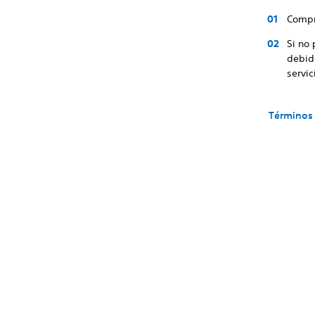
Compr
Si no 
debido
servic
Términos 