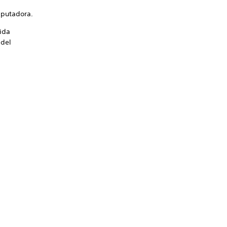
mputadora.
dida
 del