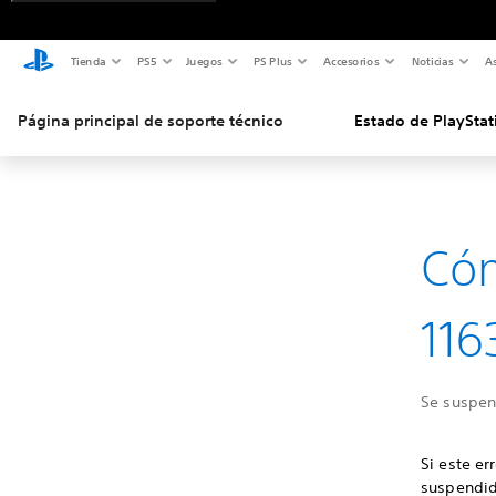
Tienda
PS5
Juegos
PS Plus
Accesorios
Noticias
As
Página principal de soporte técnico
Estado de PlayStat
Cóm
116
Se suspend
Si este er
suspendid