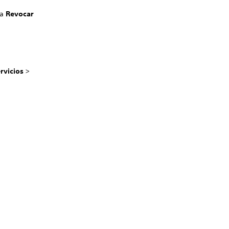
na
Revocar
rvicios
>