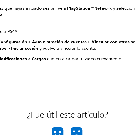
ez que hayas iniciado sesión, ve a
PlayStation™Network
y seleccio
o
.
sola PS4®:
Configuración
>
Administración de cuentas
>
Vincular con otros se
ube
>
Iniciar sesión
y vuelve a vincular la cuenta.
Notificaciones
>
Cargas
e intenta cargar tu video nuevamente.
¿Fue útil este artículo?