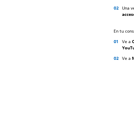
Una v
acces
En tu con
Ve a
YouT
Ve a