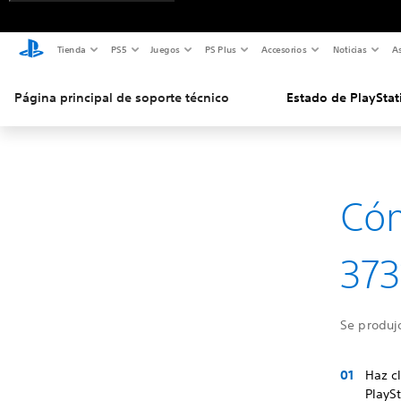
Tienda
PS5
Juegos
PS Plus
Accesorios
Noticias
As
Página principal de soporte técnico
Estado de PlayStat
Cóm
373
Se produjo
Haz c
PlaySt