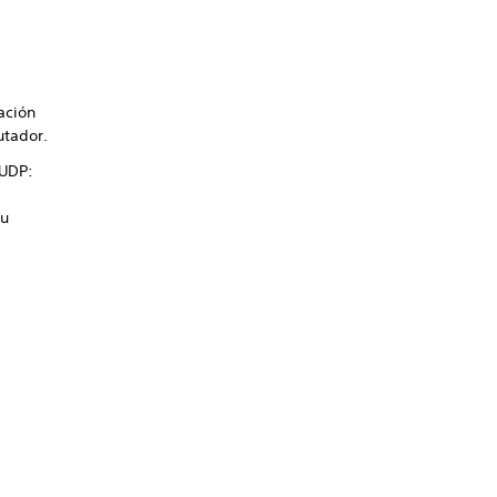
ación
utador.
 UDP:
tu