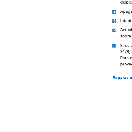
dispos
Apaga 
Intent
Actua
sobre 
Si es 
3478, 
Para 
provee
Reparacio