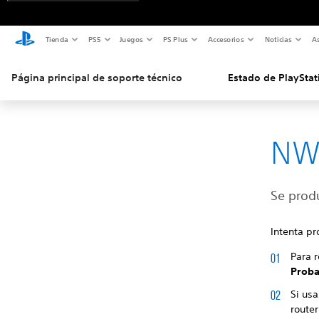
Tienda
PS5
Juegos
PS Plus
Accesorios
Noticias
As
Página principal de soporte técnico
Estado de PlayStat
NW
Se produ
Intenta pr
Para 
Proba
Si usa
router