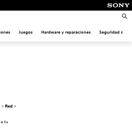
Busca
iones
Juegos
Hardware y reparaciones
Seguridad onlin
n
>
Red
>
 a tu