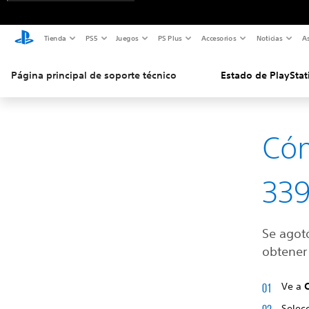
Tienda
PS5
Juegos
PS Plus
Accesorios
Noticias
As
Página principal de soporte técnico
Estado de PlayStat
Cóm
339
Se agot
obtener 
Ve a
Selec