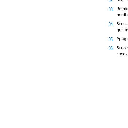
Reinic
media
Si usa
que i
Apaga 
Si no 
conexi