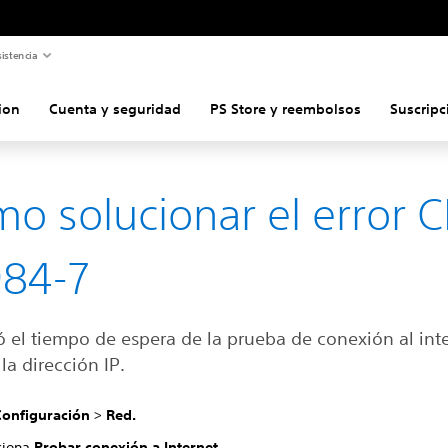
istencia
ion
Cuenta y seguridad
PS Store y reembolsos
Suscripc
o solucionar el error C
84-7
ó el tiempo de espera de la prueba de conexión al int
la dirección IP.
Configuración
>
Red.
ciona
Probar conexión a Internet
.