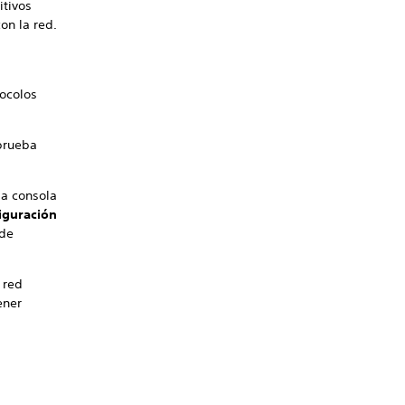
itivos
on la red.
ocolos
prueba
la consola
iguración
de
 red
ener