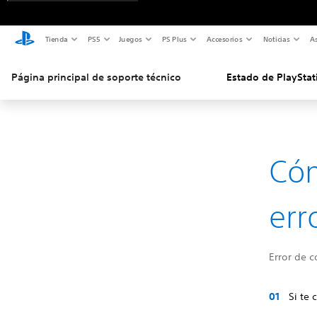
Tienda
PS5
Juegos
PS Plus
Accesorios
Noticias
As
Página principal de soporte técnico
Estado de PlayStat
Cóm
err
Error de c
Si te 