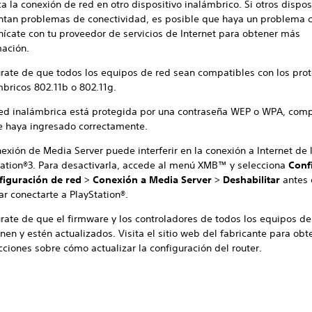
ca la conexión de red en otro dispositivo inalámbrico. Si otros dispos
ntan problemas de conectividad, es posible que haya un problema c
ícate con tu proveedor de servicios de Internet para obtener más
mación.
rate de que todos los equipos de red sean compatibles con los prot
mbricos 802.11b o 802.11g.
 red inalámbrica está protegida por una contraseña WEP o WPA, com
e haya ingresado correctamente.
exión de Media Server puede interferir en la conexión a Internet de 
tation®3. Para desactivarla, accede al menú XMB™ y selecciona
Conf
figuración de red
>
Conexión a Media Server
>
Deshabilitar
antes 
ar conectarte a PlayStation®.
rate de que el firmware y los controladores de todos los equipos de
nen y estén actualizados. Visita el sitio web del fabricante para obt
cciones sobre cómo actualizar la configuración del router.