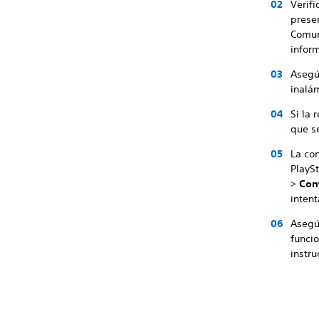
Verifi
prese
Comun
infor
Asegú
inalá
Si la
que s
La con
PlayS
>
Con
intent
Asegú
funcio
instru