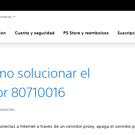
istencia
ion
Cuenta y seguridad
PS Store y reembolsos
Suscripc
o solucionar el
or 80710016
onexión.
conectas a Internet a través de un servidor proxy, apaga el servidor p