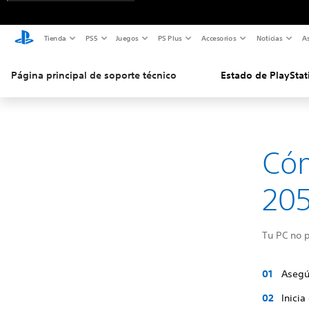
Tienda
PS5
Juegos
PS Plus
Accesorios
Noticias
As
Página principal de soporte técnico
Estado de PlayStat
Cóm
20
Tu PC no p
Asegú
Inicia