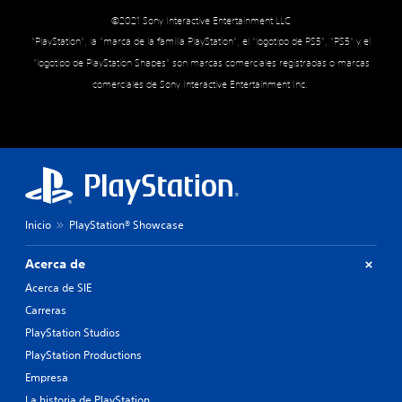
©2021 Sony Interactive Entertainment LLC
"PlayStation", la "marca de la familia PlayStation", el "logotipo de PS5", "PS5" y el
"logotipo de PlayStation Shapes" son marcas comerciales registradas o marcas
comerciales de Sony Interactive Entertainment Inc.
Inicio
PlayStation® Showcase
Acerca de
Acerca de SIE
Carreras
PlayStation Studios
PlayStation Productions
Empresa
La historia de PlayStation