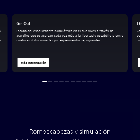
Get Out
T
a
Escapa del espeluznante psiquiátrico en el que vives a través de
Co
acertijos que te acercan cada vez más a la libertad y escabúllete entre
pe
s
criaturas distorsionadas por experimentos repugnantes.
tr
Más información
Rompecabezas y simulación