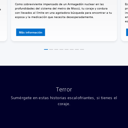
Como sobreviviente impensado de un Armagedón nuclear en las
Es
profundidades del sistema del metro de Moscú, tu coraje y cordura
pr
a
son llevados al límite en una agotadora búsqueda para encontrar a tu
in
esposa y la medicación que necesita desesperadamente.
en
es
Más información
Terror
Sumérgete en estas historias escalofriantes, si tienes el
coraje.