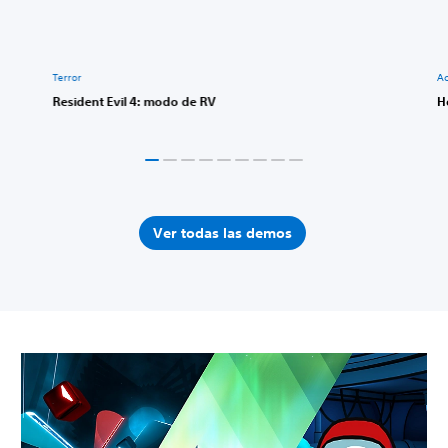
Terror
A
Resident Evil 4: modo de RV
H
Ver todas las demos