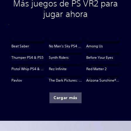
Más juegos de PS VR2 para
jugar ahora
Beat Saber
No Man's Sky PS4 & PS5
Among Us
Thumper PS4 & PS5
Synth Riders
Before Your Eyes
Pistol Whip PS4 & PS5
Rez Infinite
Red Matter 2
Pavlov
The Dark Pictures: Switchback VR
Arizona Sunshine® VR 2
Cargar más