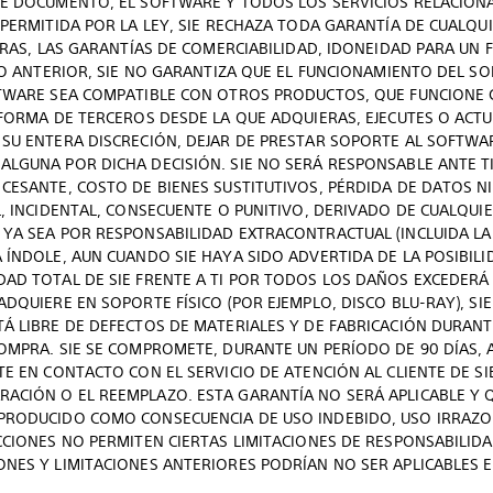
TE DOCUMENTO, EL SOFTWARE Y TODOS LOS SERVICIOS RELACION
 PERMITIDA POR LA LEY, SIE RECHAZA TODA GARANTÍA DE CUALQUI
OTRAS, LAS GARANTÍAS DE COMERCIABILIDAD, IDONEIDAD PARA UN
 LO ANTERIOR, SIE NO GARANTIZA QUE EL FUNCIONAMIENTO DEL 
OFTWARE SEA COMPATIBLE CON OTROS PRODUCTOS, QUE FUNCIONE
AFORMA DE TERCEROS DESDE LA QUE ADQUIERAS, EJECUTES O ACT
 SU ENTERA DISCRECIÓN, DEJAR DE PRESTAR SOPORTE AL SOFTW
ALGUNA POR DICHA DECISIÓN. SIE NO SERÁ RESPONSABLE ANTE T
 CESANTE, COSTO DE BIENES SUSTITUTIVOS, PÉRDIDA DE DATOS 
L, INCIDENTAL, CONSECUENTE O PUNITIVO, DERIVADO DE CUALQU
 YA SEA POR RESPONSABILIDAD EXTRACONTRACTUAL (INCLUIDA LA
 ÍNDOLE, AUN CUANDO SIE HAYA SIDO ADVERTIDA DE LA POSIBILI
DAD TOTAL DE SIE FRENTE A TI POR TODOS LOS DAÑOS EXCEDER
ADQUIERE EN SOPORTE FÍSICO (POR EJEMPLO, DISCO BLU-RAY), S
Á LIBRE DE DEFECTOS DE MATERIALES Y DE FABRICACIÓN DURANT
COMPRA. SIE SE COMPROMETE, DURANTE UN PERÍODO DE 90 DÍAS, 
TE EN CONTACTO CON EL SERVICIO DE ATENCIÓN AL CLIENTE DE SI
ACIÓN O EL REEMPLAZO. ESTA GARANTÍA NO SERÁ APLICABLE Y Q
 PRODUCIDO COMO CONSECUENCIA DE USO INDEBIDO, USO IRRAZ
CCIONES NO PERMITEN CIERTAS LIMITACIONES DE RESPONSABILID
NES Y LIMITACIONES ANTERIORES PODRÍAN NO SER APLICABLES E