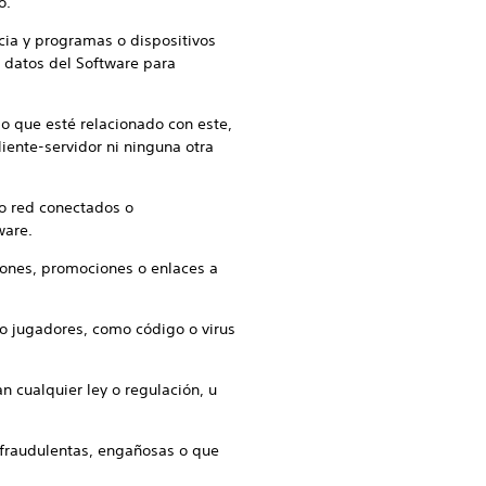
o.
ncia y programas o dispositivos
s datos del Software para
 o que esté relacionado con este,
cliente-servidor ni ninguna otra
o red conectados o
ware.
iones, promociones o enlaces a
 o jugadores, como código o virus
n cualquier ley o regulación, u
s fraudulentas, engañosas o que