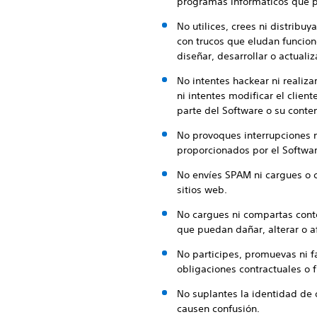
programas informáticos que pu
No utilices, crees ni distribu
con trucos que eludan funcione
diseñar, desarrollar o actuali
No intentes hackear ni realiz
ni intentes modificar el client
parte del Software o su conte
No provoques interrupciones 
proporcionados por el Softwar
No envíes SPAM ni cargues o 
sitios web.
No cargues ni compartas conte
que puedan dañar, alterar o af
No participes, promuevas ni fa
obligaciones contractuales o f
No suplantes la identidad de 
causen confusión.