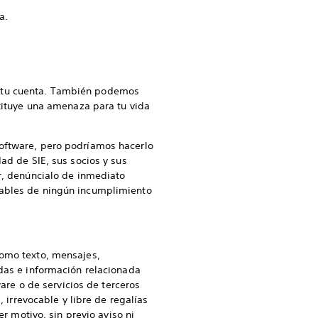
a.
a tu cuenta. También podemos
stituye una amenaza para tu vida
Software, pero podríamos hacerlo
ad de SIE, sus socios y sus
or, denúncialo de inmediato
sables de ningún incumplimiento
como texto, mensajes,
idas e información relacionada
ware o de servicios de terceros
, irrevocable y libre de regalías
er motivo, sin previo aviso ni