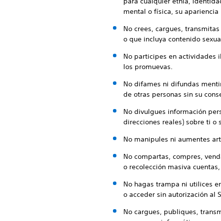
para cualquier etnia, identida
mental o física, su apariencia
No crees, cargues, transmita
o que incluya contenido sexual
No participes en actividades i
los promuevas.
No difames ni difundas mentir
de otras personas sin su cons
No divulgues información pers
direcciones reales) sobre ti o
No manipules ni aumentes artif
No compartas, compres, vendas
o recolección masiva cuentas,
No hagas trampa ni utilices er
o acceder sin autorización al 
No cargues, publiques, trans