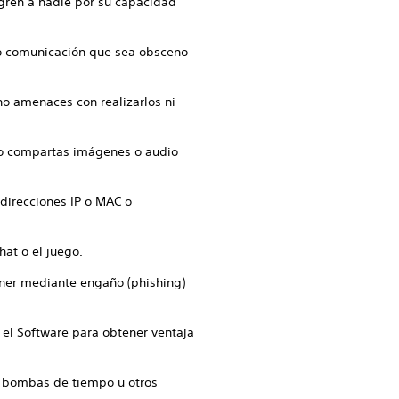
nigren a nadie por su capacidad
 o comunicación que sea obsceno
 no amenaces con realizarlos ni
s o compartas imágenes o audio
direcciones IP o MAC o
hat o el juego.
tener mediante engaño (phishing)
n el Software para obtener ventaja
, bombas de tiempo u otros