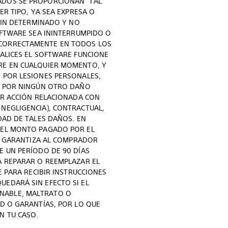
ADOS SE PROPORCIONAN "TAL
ER TIPO, YA SEA EXPRESA O
 FIN DETERMINADO Y NO
SOFTWARE SEA ININTERRUMPIDO O
 CORRECTAMENTE EN TODOS LOS
UALICES EL SOFTWARE FUNCIONE
ARE EN CUALQUIER MOMENTO, Y
I POR LESIONES PERSONALES,
NI POR NINGÚN OTRO DAÑO
IER ACCIÓN RELACIONADA CON
 NEGLIGENCIA), CONTRACTUAL,
DAD DE TALES DAÑOS. EN
Á EL MONTO PAGADO POR EL
IE GARANTIZA AL COMPRADOR
E UN PERÍODO DE 90 DÍAS
A REPARAR O REEMPLAZAR EL
E PARA RECIBIR INSTRUCCIONES
UEDARÁ SIN EFECTO SI EL
ONABLE, MALTRATO O
AD O GARANTÍAS, POR LO QUE
N TU CASO.