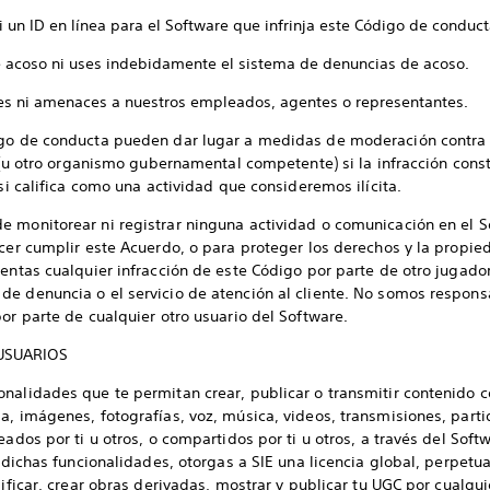
i un ID en línea para el Software que infrinja este Código de conduct
e acoso ni uses indebidamente el sistema de denuncias de acoso.
tes ni amenaces a nuestros empleados, agentes o representantes.
digo de conducta pueden dar lugar a medidas de moderación contr
es (u otro organismo gubernamental competente) si la infracción con
 si califica como una actividad que consideremos ilícita.
e monitorear ni registrar ninguna actividad o comunicación en el 
acer cumplir este Acuerdo, o para proteger los derechos y la propied
mentas cualquier infracción de este Código por parte de otro jugad
de denuncia o el servicio de atención al cliente. No somos respon
or parte de cualquier otro usuario del Software.
USUARIOS
onalidades que te permitan crear, publicar o transmitir contenido 
a, imágenes, fotografías, voz, música, videos, transmisiones, part
eados por ti u otros, o compartidos por ti u otros, a través del Soft
r dichas funcionalidades, otorgas a SIE una licencia global, perpetua
dificar, crear obras derivadas, mostrar y publicar tu UGC por cualqui