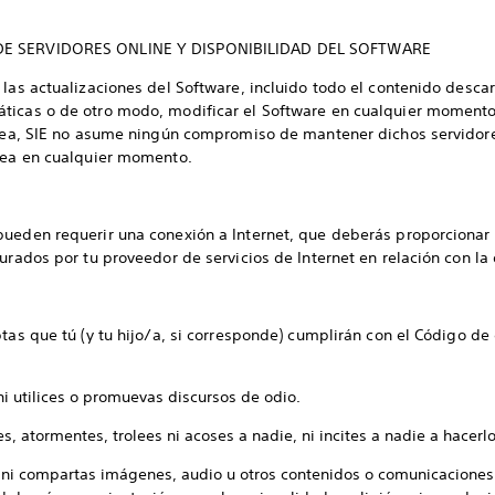
DE SERVIDORES ONLINE Y DISPONIBILIDAD DEL SOFTWARE
 las actualizaciones del Software, incluido todo el contenido desca
ticas o de otro modo, modificar el Software en cualquier momento y
línea, SIE no asume ningún compromiso de mantener dichos servidor
ínea en cualquier momento.
pueden requerir una conexión a Internet, que deberás proporcionar 
urados por tu proveedor de servicios de Internet en relación con la
ptas que tú (y tu hijo/a, si corresponde) cumplirán con el Código d
i utilices o promuevas discursos de odio.
 atormentes, trolees ni acoses a nadie, ni incites a nadie a hacerlo
 ni compartas imágenes, audio u otros contenidos o comunicaciones 