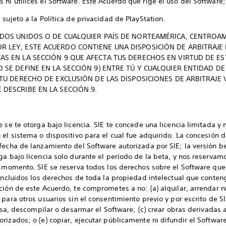
ni utilices el Software. Este Acuerdo que rige el uso del Software; 
sujeto a la Política de privacidad de PlayStation.
TADOS UNIDOS O DE CUALQUIER PAÍS DE NORTEAMÉRICA, CENTROA
 LEY, ESTE ACUERDO CONTIENE UNA DISPOSICIÓN DE ARBITRAJE 
AS EN LA SECCIÓN 9 QUE AFECTA TUS DERECHOS EN VIRTUD DE E
O SE DEFINE EN LA SECCIÓN 9) ENTRE TÚ Y CUALQUIER ENTIDAD D
R TU DERECHO DE EXCLUSIÓN DE LAS DISPOSICIONES DE ARBITRAJE
 DESCRIBE EN LA SECCIÓN 9.
 se te otorga bajo licencia. SIE te concede una licencia limitada y n
el sistema o dispositivo para el cual fue adquirido. La concesión d
fecha de lanzamiento del Software autorizada por SIE; la versión 
a bajo licencia solo durante el período de la beta, y nos reservamo
r momento. SIE se reserva todos los derechos sobre el Software qu
 incluidos los derechos de toda la propiedad intelectual que conteng
ión de este Acuerdo, te comprometes a no: (a) alquilar, arrendar ni
para otros usuarios sin el consentimiento previo y por escrito de SI
ersa, descompilar o desarmar el Software; (c) crear obras derivadas a
rizados; o (e) copiar, ejecutar públicamente ni difundir el Software