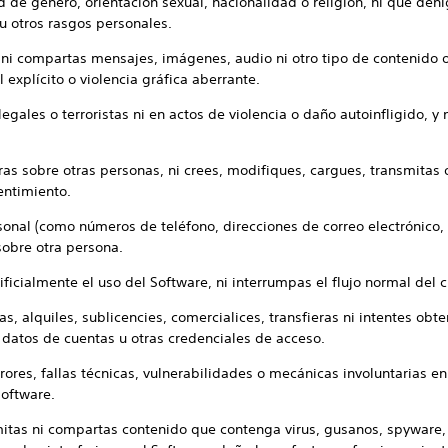
d de género, orientación sexual, nacionalidad o religión, ni que de
 u otros rasgos personales.
s ni compartas mensajes, imágenes, audio ni otro tipo de contenido
 explícito o violencia gráfica aberrante.
legales o terroristas ni en actos de violencia o daño autoinfligido, y
as sobre otras personas, ni crees, modifiques, cargues, transmita
entimiento.
onal (como números de teléfono, direcciones de correo electrónico, 
 sobre otra persona.
icialmente el uso del Software, ni interrumpas el flujo normal del c
, alquiles, sublicencies, comercialices, transfieras ni intentes ob
 datos de cuentas u otras credenciales de acceso.
rores, fallas técnicas, vulnerabilidades o mecánicas involuntarias e
Software.
mitas ni compartas contenido que contenga virus, gusanos, spyware