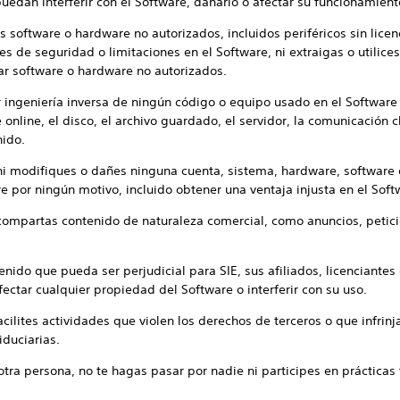
edan interferir con el Software, dañarlo o afectar su funcionamient
yas software o hardware no autorizados, incluidos periféricos sin lice
s de seguridad o limitaciones en el Software, ni extraigas o utilice
zar software o hardware no autorizados.
ar ingeniería inversa de ningún código o equipo usado en el Software
e online, el disco, el archivo guardado, el servidor, la comunicación 
nido.
ni modifiques o dañes ninguna cuenta, sistema, hardware, software 
e por ningún motivo, incluido obtener una ventaja injusta en el Soft
compartas contenido de naturaleza comercial, como anuncios, petic
nido que pueda ser perjudicial para SIE, sus afiliados, licenciantes
ectar cualquier propiedad del Software o interferir con su uso.
cilites actividades que violen los derechos de terceros o que infrinja
iduciarias.
otra persona, no te hagas pasar por nadie ni participes en práctica