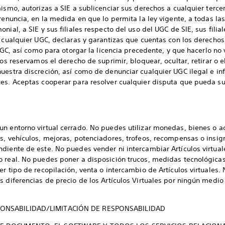
mismo, autorizas a SIE a sublicenciar sus derechos a cualquier terc
renuncia, en la medida en que lo permita la ley vigente, a todas la
ial, a SIE y sus filiales respecto del uso del UGC de SIE, sus filiale
r cualquier UGC, declaras y garantizas que cuentas con los derechos
 UGC, así como para otorgar la licencia precedente, y que hacerlo n
Nos reservamos el derecho de suprimir, bloquear, ocultar, retirar o e
uestra discreción, así como de denunciar cualquier UGC ilegal e i
es. Aceptas cooperar para resolver cualquier disputa que pueda su
un entorno virtual cerrado. No puedes utilizar monedas, bienes o a
, vehículos, mejoras, potenciadores, trofeos, recompensas o insignia
diente de este. No puedes vender ni intercambiar Artículos virtual
o real. No puedes poner a disposición trucos, medidas tecnológica
r tipo de recopilación, venta o intercambio de Artículos virtuales. 
s diferencias de precio de los Artículos Virtuales por ningún medio
PONSABILIDAD/LIMITACIÓN DE RESPONSABILIDAD