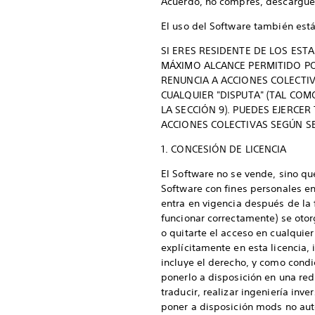
Acuerdo, no compres, descargues 
El uso del Software también está 
SI ERES RESIDENTE DE LOS ES
MÁXIMO ALCANCE PERMITIDO POR
RENUNCIA A ACCIONES COLECTIV
CUALQUIER "DISPUTA" (TAL COM
LA SECCIÓN 9). PUEDES EJERCE
ACCIONES COLECTIVAS SEGÚN SE
1. CONCESIÓN DE LICENCIA
El Software no se vende, sino que
Software con fines personales en 
entra en vigencia después de la 
funcionar correctamente) se otorg
o quitarte el acceso en cualquie
explícitamente en esta licencia,
incluye el derecho, y como condic
ponerlo a disposición en una red 
traducir, realizar ingeniería inv
poner a disposición mods no auto