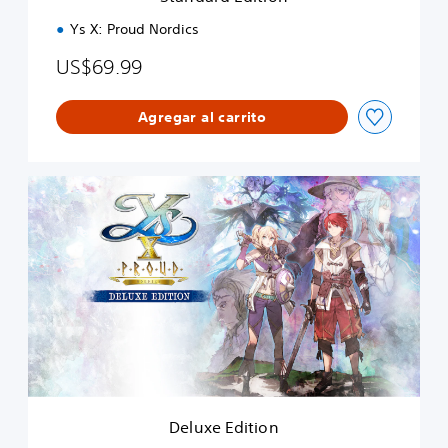
o
n
Ys X: Proud Nordics
US$69.99
Agregar al carrito
D
e
l
u
x
e
E
d
i
t
i
o
n
Deluxe Edition