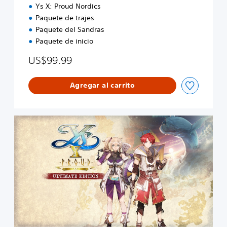
Ys X: Proud Nordics
Paquete de trajes
Paquete del Sandras
Paquete de inicio
US$99.99
Agregar al carrito
U
l
t
i
m
a
t
e
E
d
i
t