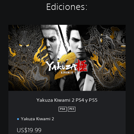
Ediciones:
Y
a
k
u
z
a
K
i
w
a
m
i
2
Yakuza Kiwami 2 PS4 y PS5
P
S
PS4
PS5
4
Yakuza Kiwami 2
y
P
US$19.99
S