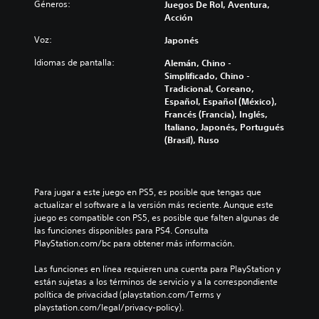
s
Géneros:
Juegos De Rol, Aventura,
r
c
c
c
Acción
l
i
l
a
o
a
u
Voz:
m
Japonés
s
r
y
b
c
l
Idiomas de pantalla:
e
Alemán, Chino -
i
o
o
s
Simplificado, Chino -
a
n
s
u
Tradicional, Coreano,
r
t
v
b
Español, Español (México),
l
r
o
t
Francés (Francia), Inglés,
o
o
l
í
Italiano, Japonés, Portugués
s
l
ú
t
(Brasil), Ruso
c
e
m
u
o
s
e
l
n
d
n
o
t
e
e
s
Para jugar a este juego en PS5, es posible que tengas que 
r
l
s
p
actualizar el software a la versión más reciente. Aunque este 
o
j
d
a
juego es compatible con PS5, es posible que falten algunas de 
l
u
e
r
las funciones disponibles para PS4. Consulta 
e
e
a
a
PlayStation.com/bc para obtener más información.
s
g
u
l
a
o
d
a
Las funciones en línea requieren una cuenta para PlayStation y 
u
e
i
h
están sujetas a los términos de servicio y a la correspondiente 
n
n
o
i
política de privacidad (playstation.com/Terms y 
a
c
i
s
playstation.com/legal/privacy-policy).
d
u
n