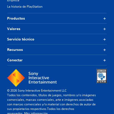
Empresa
l
p
r
a
j
n
La historia de PlayStation
l
u
a
e
t
e
Productos
s
i
g
.
v
o
Valores
a
P
o
u
t
Servicio técnico
e
a
d
m
Recursos
e
b
s
i
p
Conectar
é
a
n
u
s
s
e
a
p
r
e
e
r
© 2026 Sony Interactive Entertainment LLC
l
m
Todos los contenidos, títulos de juegos, nombres y/o imágenes
j
i
comerciales, marcas comerciales, arte e imágenes asociadas
u
t
son marcas comerciales y/o material con derechos de autor de
e
e
sus propietarios respectivos.Todos los derechos
g
c
reservados.
Más información