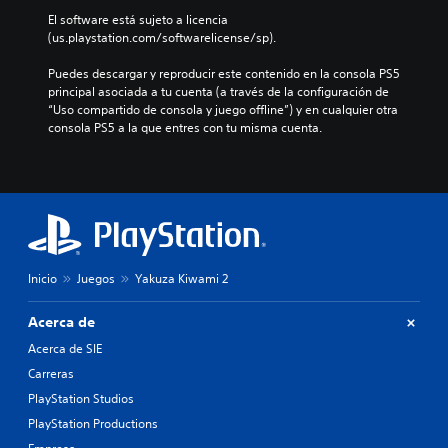
t
i
a
d
o
El software está sujeto a licencia 
s
l
i
r
(us.playstation.com/softwarelicense/sp).
p
q
v
i
o
u
i
a
Puedes descargar y reproducir este contenido en la consola PS5 
s
i
d
y
principal asociada a tu cuenta (a través de la configuración de 
i
e
u
l
“Uso compartido de consola y juego offline”) y en cualquier otra 
c
r
a
o
consola PS5 a la que entres con tu misma cuenta.
i
m
l
s
ó
o
e
p
n
m
s
e
p
e
.
r
r
n
s
e
t
o
d
o
n
e
.
a
f
Inicio
Juegos
Yakuza Kiwami 2
j
i
e
P
n
Acerca de
s
i
a
p
d
Acerca de SIE
u
r
a
s
Carreras
i
a
a
n
PlayStation Studios
l
d
c
t
PlayStation Productions
e
i
e