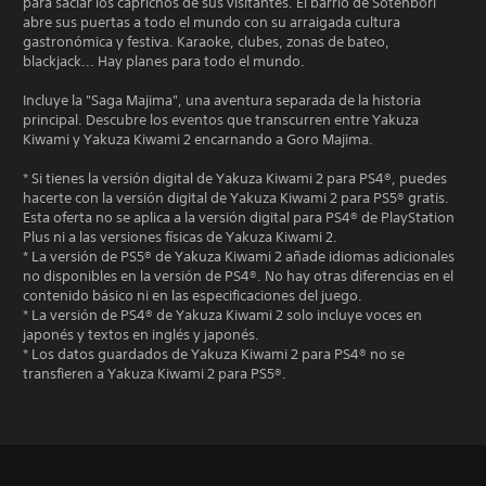
para saciar los caprichos de sus visitantes. El barrio de Sotenbori
abre sus puertas a todo el mundo con su arraigada cultura
gastronómica y festiva. Karaoke, clubes, zonas de bateo,
blackjack... Hay planes para todo el mundo.
Incluye la "Saga Majima", una aventura separada de la historia
principal. Descubre los eventos que transcurren entre Yakuza
Kiwami y Yakuza Kiwami 2 encarnando a Goro Majima.
* Si tienes la versión digital de Yakuza Kiwami 2 para PS4®, puedes
hacerte con la versión digital de Yakuza Kiwami 2 para PS5® gratis.
Esta oferta no se aplica a la versión digital para PS4® de PlayStation
Plus ni a las versiones físicas de Yakuza Kiwami 2.
* La versión de PS5® de Yakuza Kiwami 2 añade idiomas adicionales
no disponibles en la versión de PS4®. No hay otras diferencias en el
contenido básico ni en las especificaciones del juego.
* La versión de PS4® de Yakuza Kiwami 2 solo incluye voces en
japonés y textos en inglés y japonés.
* Los datos guardados de Yakuza Kiwami 2 para PS4® no se
transfieren a Yakuza Kiwami 2 para PS5®.