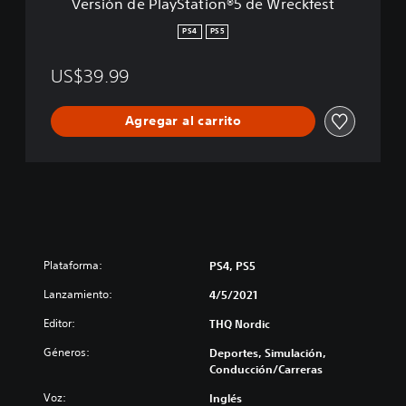
Versión de PlayStation®5 de Wreckfest
S
t
PS4
PS5
a
t
US$39.99
i
o
n
Agregar al carrito
®
5
d
e
W
r
e
c
Plataforma:
PS4, PS5
k
f
Lanzamiento:
4/5/2021
e
s
Editor:
THQ Nordic
t
Géneros:
Deportes, Simulación,
Conducción/Carreras
Voz:
Inglés