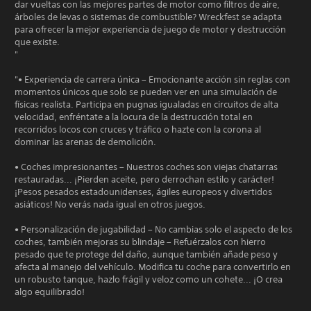
dar vueltas con las mejores partes de motor como filtros de aire,
árboles de levas o sistemas de combustible? Wreckfest se adapta
para ofrecer la mejor experiencia de juego de motor y destrucción
que existe.
"
"• Experiencia de carrera única – Emocionante acción sin reglas con
momentos únicos que solo se pueden ver en una simulación de
físicas realista. Participa en pugnas igualadas en circuitos de alta
velocidad, enfréntate a la locura de la destrucción total en
recorridos locos con cruces y tráfico o hazte con la corona al
dominar las arenas de demolición.
• Coches impresionantes – Nuestros coches son viejas chatarras
restauradas... ¡Pierden aceite, pero derrochan estilo y carácter!
¡Pesos pesados estadounidenses, ágiles europeos y divertidos
asiáticos! No verás nada igual en otros juegos.
• Personalización de jugabilidad – No cambias solo el aspecto de los
coches, también mejoras su blindaje – Refuérzalos con hierro
pesado que te protege del daño, aunque también añade peso y
afecta al manejo del vehículo. Modifica tu coche para convertirlo en
un robusto tanque, hazlo frágil y veloz como un cohete... ¡O crea
algo equilibrado!