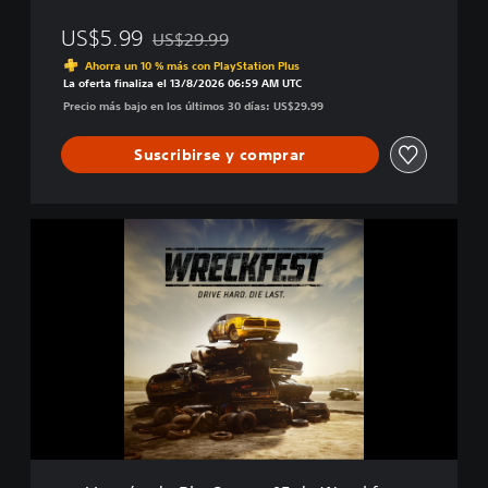
US$5.99
US$29.99
Rebajado del precio original de US$29.99
Ahorra un 10 % más con PlayStation Plus
La oferta finaliza el 13/8/2026 06:59 AM UTC
Precio más bajo en los últimos 30 días: US$29.99
Suscribirse y comprar
V
e
r
s
i
ó
n
d
e
P
l
a
y