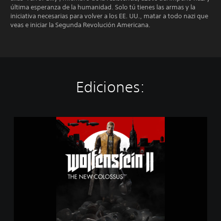
última esperanza de la humanidad. Solo tú tienes las armas y la
iniciativa necesarias para volver a los EE. UU., matar a todo nazi que
veas e iniciar la Segunda Revolución Americana.
Ediciones:
W
o
l
f
e
n
s
t
e
i
n