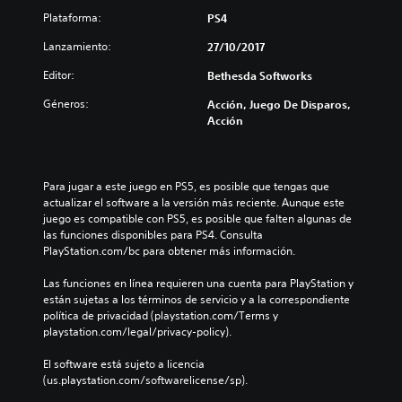
a
Plataforma:
PS4
l
D
Lanzamiento:
27/10/2017
e
Editor:
Bethesda Softworks
l
u
Géneros:
Acción, Juego De Disparos,
x
Acción
e
E
d
i
Para jugar a este juego en PS5, es posible que tengas que 
t
actualizar el software a la versión más reciente. Aunque este 
i
juego es compatible con PS5, es posible que falten algunas de 
o
las funciones disponibles para PS4. Consulta 
n
PlayStation.com/bc para obtener más información.
Las funciones en línea requieren una cuenta para PlayStation y 
están sujetas a los términos de servicio y a la correspondiente 
política de privacidad (playstation.com/Terms y 
playstation.com/legal/privacy-policy).
El software está sujeto a licencia 
(us.playstation.com/softwarelicense/sp).