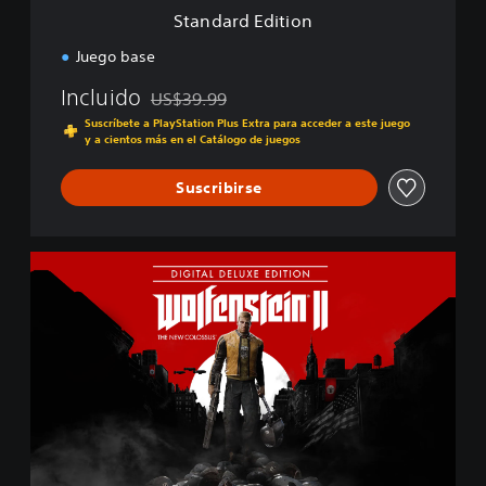
i
Standard Edition
o
n
Juego base
Incluido
US$39.99
Rebajado del precio original de US$39.99
Suscríbete a PlayStation Plus Extra para acceder a este juego
y a cientos más en el Catálogo de juegos
Suscribirse
W
o
l
f
e
n
s
t
e
i
n