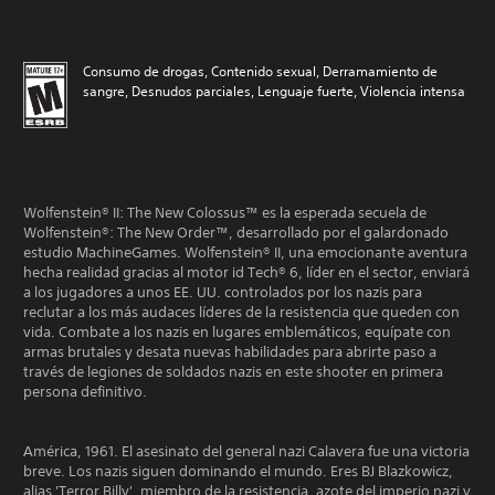
Consumo de drogas, Contenido sexual, Derramamiento de
sangre, Desnudos parciales, Lenguaje fuerte, Violencia intensa
Wolfenstein® II: The New Colossus™ es la esperada secuela de
Wolfenstein®: The New Order™, desarrollado por el galardonado
estudio MachineGames. Wolfenstein® II, una emocionante aventura
hecha realidad gracias al motor id Tech® 6, líder en el sector, enviará
a los jugadores a unos EE. UU. controlados por los nazis para
reclutar a los más audaces líderes de la resistencia que queden con
vida. Combate a los nazis en lugares emblemáticos, equípate con
armas brutales y desata nuevas habilidades para abrirte paso a
través de legiones de soldados nazis en este shooter en primera
persona definitivo.
América, 1961. El asesinato del general nazi Calavera fue una victoria
breve. Los nazis siguen dominando el mundo. Eres BJ Blazkowicz,
alias 'Terror Billy', miembro de la resistencia, azote del imperio nazi y