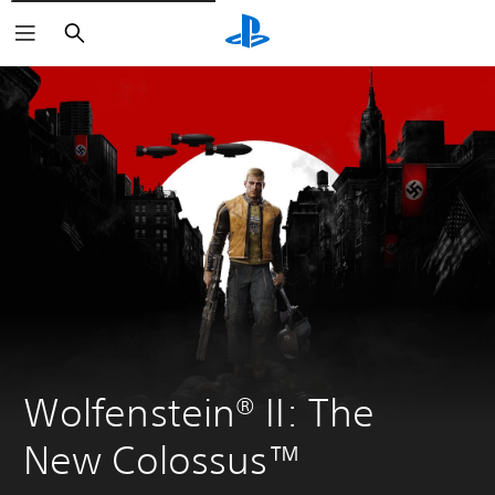
Buscar
Wolfenstein® II: The 
New Colossus™