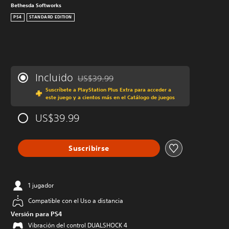
Bethesda Softworks
PS4
STANDARD EDITION
Incluido
US$39.99
Rebajado del precio original de US$39.99
Suscríbete a PlayStation Plus Extra para acceder a
este juego y a cientos más en el Catálogo de juegos
US$39.99
Suscribirse
1 jugador
Compatible con el Uso a distancia
Versión para PS4
Vibración del control DUALSHOCK 4