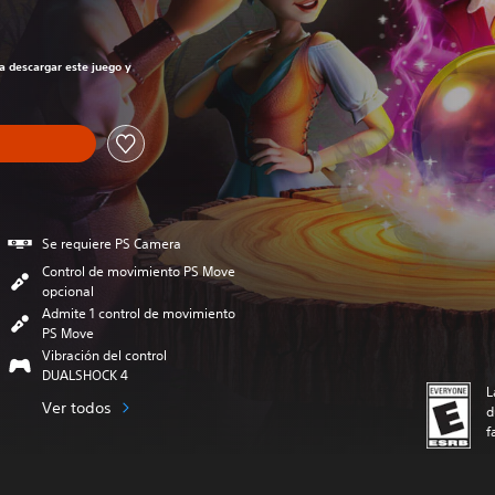
recio original de US$19.99
ra descargar este juego y
Se requiere PS Camera
Control de movimiento PS Move
opcional
Admite 1 control de movimiento
PS Move
Vibración del control
DUALSHOCK 4
L
Ver todos
d
f