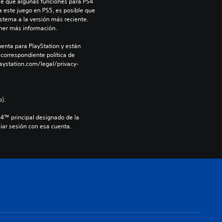
e que algunas funciones para PS4 
a este juego en PS5, es posible que 
stema a la versión más reciente. 
ner más información.
enta para PlayStation y están 
 correspondiente política de 
aystation.com/legal/privacy-
).
S4™ principal designado de la 
iar sesión con esa cuenta.