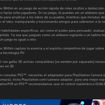
 Within es un juego de acción rápida de roles ocultos y deducción s
co hasta ocho jugadores. En un juego, tú puedes ser un aldeano que
e para erradicar a los lobos de su pueblo, mientras que minutos d
r el lobo, manipulando y traicionando amigos para sobrevivir a la vo
y habilidades específicos, así como el poder para persuadir, evaluar
partida. Ya sea que juegues como un aldeano vigilante o un ladino 
ún juego es igual a otro.
 Within captura la esencia y el espíritu competitivo de jugar sobre
la tecnología RV.
3D con gafas 3D activas compatibles (se venden por separado) neces
nes en 3D.
n consolas PS5™: necesitas el adaptador para PlayStation Camera (
compra), visita Playstation.com/camera-adaptor; para una mejor exp
tation®VR en PS5™ recomendamos usar el control inalámbrico DUA