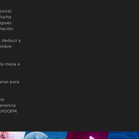
ocial,
 lucha
espués
tación.
, deducir y
hombre
 la mesa a
arias para
no
eriencia
LSHOCK®4.