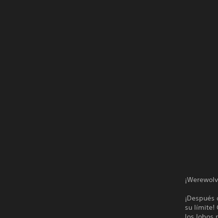
¡Werewolve
¡Después d
su límite!
los lobos 