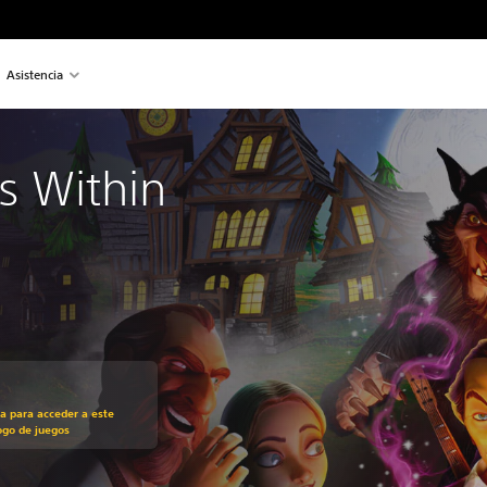
Asistencia
 Within
recio original de US$19.99
ra para acceder a este
ogo de juegos