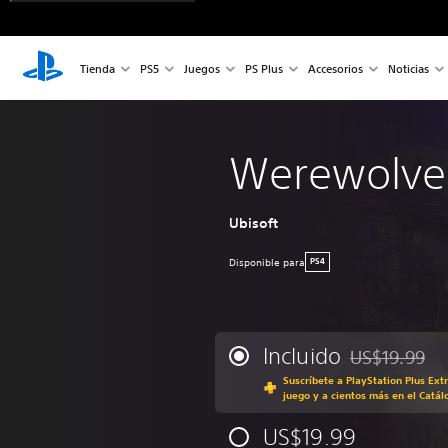
Tienda
PS5
Juegos
PS Plus
Accesorios
Noticias
Werewolves
Ubisoft
Disponible para
PS4
Incluido
US$19.99
Rebajado del p
Suscríbete a PlayStation Plus Ext
juego y a cientos más en el Catál
US$19.99