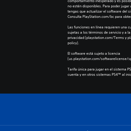
comportamiento inesperado y es posibl
no estén disponibles. Para poder jugar 
tengas que actualizar el software del si
Consulta PlayStation.com/bc para obte
Las funciones en línea requieren una cu
sujetas a los términos de servicio y a la
privacidad (playstation.com/Terms y pl
policy).
El software está sujeto a licencia 
(us.playstation.com/softwarelicense/sp
Tarifa única para jugar en el sistema P
cuenta y en otros sistemas PS4™ al inic