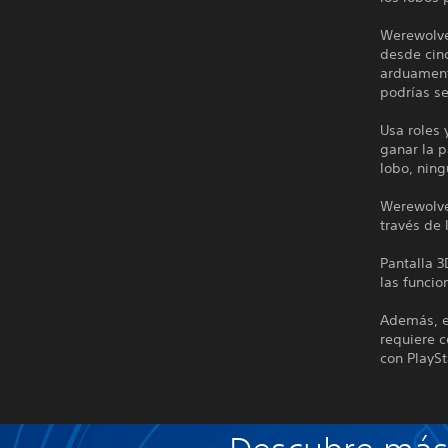
Werewolves
desde cin
arduament
podrías se
Usa roles 
ganar la 
lobo, ning
Werewolves
través de 
Pantalla 
las funcio
Además, e
requiere 
con PlayS