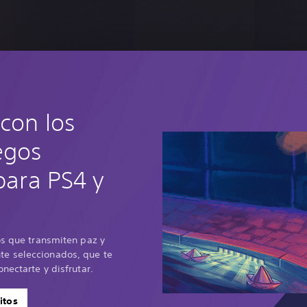
con los
egos
 para PS4 y
os que transmiten paz y
e seleccionados, que te
nectarte y disfrutar.
itos