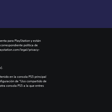
enta para PlayStation y están 
 correspondiente política de 
aystation.com/legal/privacy-
).
enido en la consola PS5 principal 
nfiguración de “Uso compartido de 
 otra consola PS5 a la que entres 