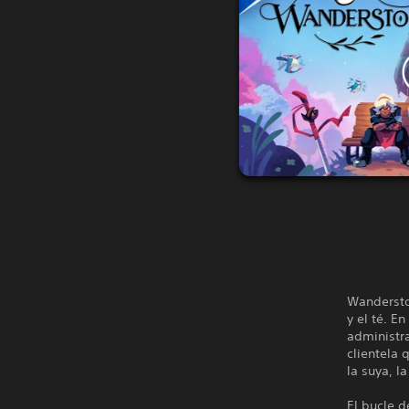
Wandersto
y el té. E
administr
clientela 
la suya, l
El bucle d