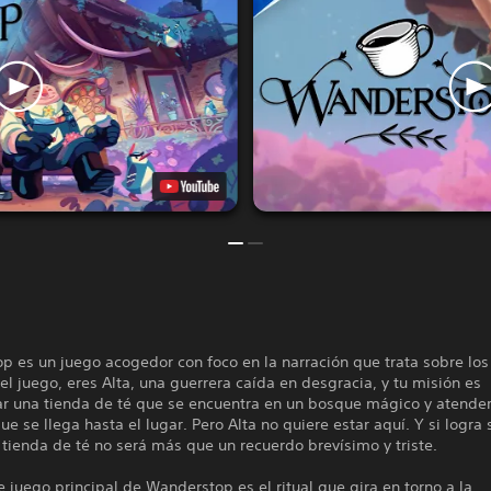
p es un juego acogedor con foco en la narración que trata sobre lo
n el juego, eres Alta, una guerrera caída en desgracia, y tu misión es
ar una tienda de té que se encuentra en un bosque mágico y atender
que se llega hasta el lugar. Pero Alta no quiere estar aquí. Y si logra 
a tienda de té no será más que un recuerdo brevísimo y triste.
e juego principal de Wanderstop es el ritual que gira en torno a la