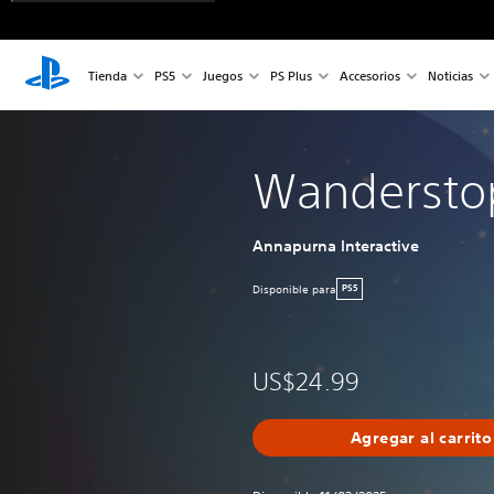
Tienda
PS5
Juegos
PS Plus
Accesorios
Noticias
Wandersto
Annapurna Interactive
Disponible para
PS5
US$24.99
Agregar al carrito