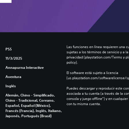
Las funciones en línea requieren una cu
PS5
sujetas a los términos de servicio y a la
privacidad (playstation.com/Terms y pl
11/3/2025
policy).
Annapurna Interactive
El software está sujeto a licencia 
Aventura
(us.playstation.com/softwarelicense/sp
Inglés
Puedes descargar y reproducir este cont
asociada a tu cuenta (a través de la co
Alemán, Chino - Simplificado,
consola y juego offline”) y en cualquier
Chino - Tradicional, Coreano,
con tu misma cuenta.
Español, Español (México),
Francés (Francia), Inglés, Italiano,
Japonés, Portugués (Brasil)