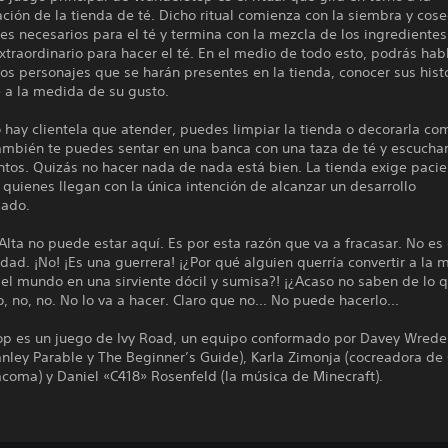
ción de la tienda de té. Dicho ritual comienza con la siembra y cos
es necesarios para el té y termina con la mezcla de los ingredientes
extraordinario para hacer el té. En el medio de todo esto, podrás hab
los personajes que se harán presentes en la tienda, conocer sus histo
é a la medida de su gusto.
 hay clientela que atender, puedes limpiar la tienda o decorarla c
ambién te puedes sentar en una banca con una taza de té y escuchar
tos. Quizás no hacer nada de nada está bien. La tienda exige pacie
quienes llegan con la única intención de alcanzar un desarrollo
lado.
Alta no puede estar aquí. Es por esta razón que va a fracasar. No es 
idad. ¡No! ¡Es una guerrera! ¡¿Por qué alguien querría convertir a la 
el mundo en una sirviente dócil y sumisa?! ¡¿Acaso no saben de lo 
, no, no. No lo va a hacer. Claro que no... No puede hacerlo...
p es un juego de Ivy Road, un equipo conformado por Davey Wrede
nley Parable y The Beginner’s Guide), Karla Zimonja (cocreadora de
coma) y Daniel «C418» Rosenfeld (la música de Minecraft).