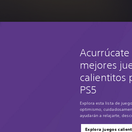
Acurrúcate 
mejores ju
calientitos
PS5
Explora esta lista de jueg
optimismo, cuidadosament
ayudarán a relajarte, desco
Explora juegos calient