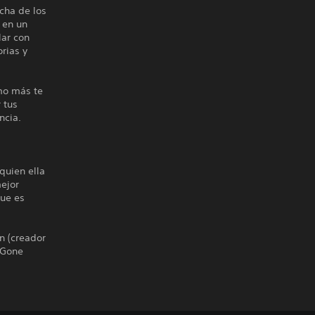
echa de los
 en un
lar con
rias y
omo más te
 tus
ncia.
quien ella
mejor
que es
n (creador
 Gone