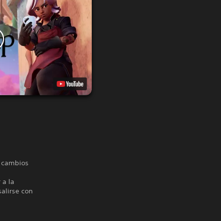
s cambios
 a la
salirse con