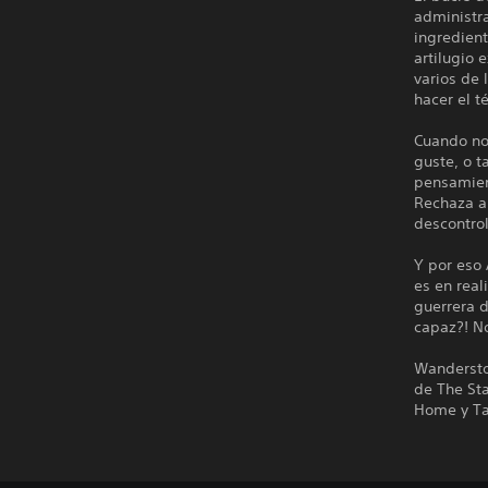
administra
ingredient
artilugio 
varios de 
hacer el t
Cuando no
guste, o t
pensamien
Rechaza a 
descontro
Y por eso 
es en real
guerrera d
capaz?! No
Wandersto
de The Sta
Home y Ta