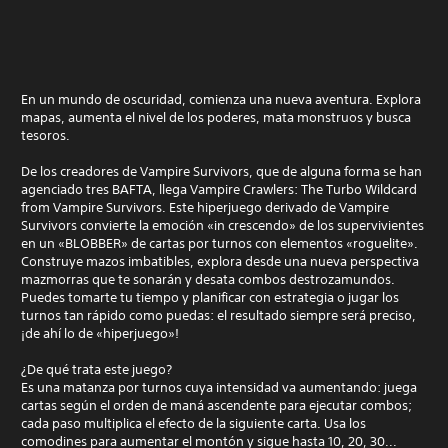
En un mundo de oscuridad, comienza una nueva aventura. Explora
mapas, aumenta el nivel de los poderes, mata monstruos y busca
tesoros.
De los creadores de Vampire Survivors, que de alguna forma se han
agenciado tres BAFTA, llega Vampire Crawlers: The Turbo Wildcard
from Vampire Survivors. Este hiperjuego derivado de Vampire
Survivors convierte la emoción «in crescendo» de los supervivientes
en un «BLOBBER» de cartas por turnos con elementos «roguelite».
Construye mazos imbatibles, explora desde una nueva perspectiva
mazmorras que te sonarán y desata combos destrozamundos.
Puedes tomarte tu tiempo y planificar con estrategia o jugar los
turnos tan rápido como puedas: el resultado siempre será preciso,
¡de ahí lo de «hiperjuego»!
¿De qué trata este juego?
Es una matanza por turnos cuya intensidad va aumentando: juega
cartas según el orden de maná ascendente para ejecutar combos;
cada paso multiplica el efecto de la siguiente carta. Usa los
comodines para aumentar el montón y sigue hasta 10, 20, 30...