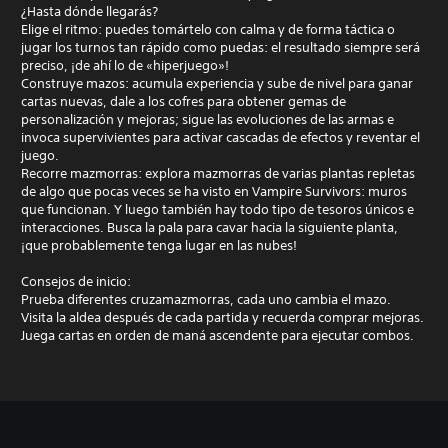
¿Hasta dónde llegarás?
Elige el ritmo: puedes tomártelo con calma y de forma táctica o
jugar los turnos tan rápido como puedas: el resultado siempre será
preciso, ¡de ahí lo de «hiperjuego»!
Construye mazos: acumula experiencia y sube de nivel para ganar
cartas nuevas, dale a los cofres para obtener gemas de
personalización y mejoras; sigue las evoluciones de las armas e
invoca supervivientes para activar cascadas de efectos y reventar el
juego.
Recorre mazmorras: explora mazmorras de varias plantas repletas
de algo que pocas veces se ha visto en Vampire Survivors: muros
que funcionan. Y luego también hay todo tipo de tesoros únicos e
interacciones. Busca la pala para cavar hacia la siguiente planta,
¡que probablemente tenga lugar en las nubes!
Consejos de inicio:
Prueba diferentes cruzamazmorras, cada uno cambia el mazo.
Visita la aldea después de cada partida y recuerda comprar mejoras.
Juega cartas en orden de maná ascendente para ejecutar combos.