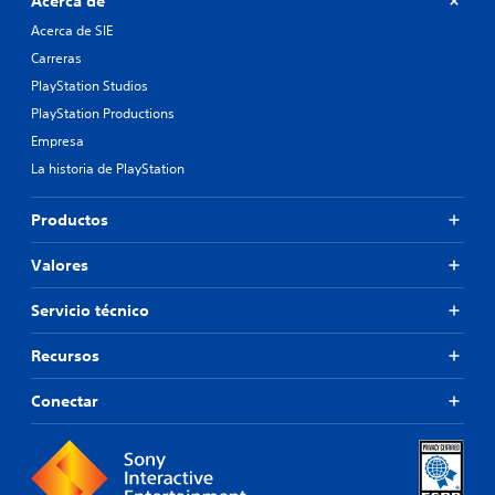
Acerca de
e
e
s
Acerca de SIE
n
.
ú
Carreras
s
PlayStation Studios
s
i
PlayStation Productions
n
Empresa
m
La historia de PlayStation
a
n
t
Productos
e
n
Valores
e
r
Servicio técnico
p
u
l
Recursos
s
a
Conectar
d
o
s
l
o