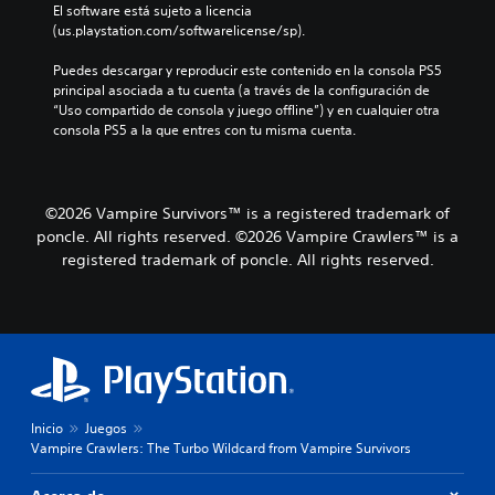
o
El software está sujeto a licencia 
s
l
(us.playstation.com/softwarelicense/sp).
j
ú
u
m
Puedes descargar y reproducir este contenido en la consola PS5 
g
e
principal asociada a tu cuenta (a través de la configuración de 
a
n
“Uso compartido de consola y juego offline”) y en cualquier otra 
r
e
consola PS5 a la que entres con tu misma cuenta.
y
s
d
d
e
e
s
a
p
©2026 Vampire Survivors™ is a registered trademark of
u
l
poncle. All rights reserved. ©2026 Vampire Crawlers™ is a
d
a
registered trademark of poncle. All rights reserved.
i
z
o
a
i
r
n
t
d
e
i
p
v
o
i
r
d
Inicio
Juegos
l
u
Vampire Crawlers: The Turbo Wildcard from Vampire Survivors
o
a
s
l
m