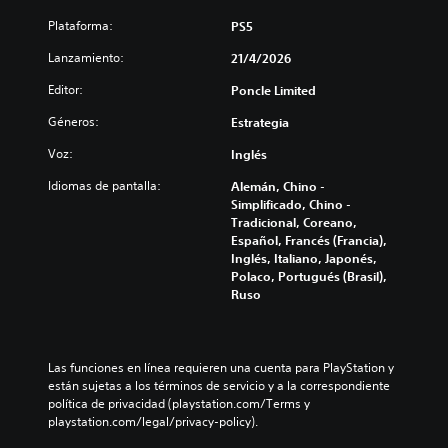
n
e
d
e
Plataforma:
PS5
e
r
Lanzamiento:
s
21/4/2026
p
r
u
Editor:
Poncle Limited
e
l
d
Géneros:
Estrategia
s
u
a
c
Voz:
Inglés
d
i
o
r
Idiomas de pantalla:
Alemán, Chino -
y
s
Simplificado, Chino -
s
Tradicional, Coreano,
b
i
Español, Francés (Francia),
o
l
Inglés, Italiano, Japonés,
t
e
Polaco, Portugués (Brasil),
o
n
Ruso
n
c
e
i
s
a
r
Las funciones en línea requieren una cuenta para PlayStation y 
P
l
están sujetas a los términos de servicio y a la correspondiente 
u
o
política de privacidad (playstation.com/Terms y 
e
s
playstation.com/legal/privacy-policy).
d
v
e