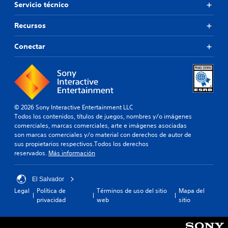
r
Servicio técnico
e
r
u
d
s
a
e
s
e
q
Recursos
p
t
n
u
a
a
t
e
n
Conectar
b
a
t
t
l
n
e
a
d
e
a
l
e
y
(
l
u
u
b
a
n
d
á
t
a
e
© 2026 Sony Interactive Entertainment LLC
e
s
m
n
Todos los contenidos, títulos de juegos, nombres y/o imágenes
a
i
a
a
comerciales, marcas comerciales, arte e imágenes asociadas
y
c
n
j
son marcas comerciales y/o material con derechos de autor de
u
a
e
u
sus propietarios respectivos.Todos los derechos
d
)
r
g
reservados.
Más información
a
a
a
S
r
q
r
e
á
u
El Salvador
.
o
a
e
Legal
Política de
Términos de uso del sitio
Mapa del
f
e
f
privacidad
web
sitio
r
m
E
a
e
p
v
c
c
e
e
i