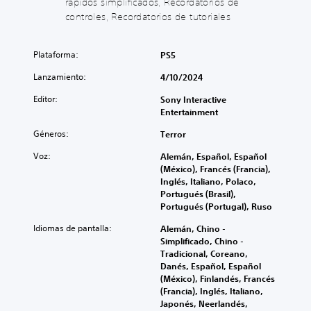
rápidos simplificados, Recordatorios de
l
e
a
u
e
controles, Recordatorios de tutoriales
s
d
e
n
p
o
d
c
e
d
e
i
r
Plataforma:
PS5
e
s
a
s
l
p
r
Lanzamiento:
4/10/2024
o
j
e
l
n
u
r
Editor:
Sony Interactive
o
a
e
s
Entertainment
s
l
g
o
v
i
o
n
Géneros:
Terror
o
z
e
a
l
a
s
Voz:
Alemán, Español, Español
l
ú
r
t
(México), Francés (Francia),
i
m
e
á
Inglés, Italiano, Polaco,
z
e
l
t
Portugués (Brasil),
a
n
n
o
Portugués (Portugal), Ruso
r
e
i
t
í
s
Idiomas de pantalla:
Alemán, Chino -
v
a
n
d
Simplificado, Chino -
e
l
t
e
Tradicional, Coreano,
l
m
e
a
Danés, Español, Español
d
e
g
u
(México), Finlandés, Francés
e
n
r
d
(Francia), Inglés, Italiano,
d
t
a
i
Japonés, Neerlandés,
e
e
m