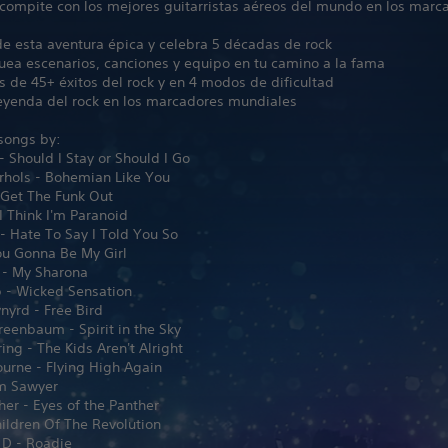
 compite con los mejores guitarristas aéreos del mundo en los marc
e esta aventura épica y celebra 5 décadas de rock
uea escenarios, canciones y equipo en tu camino a la fama
 de 45+ éxitos del rock y en 4 modos de dificultad
leyenda del rock en los marcadores mundiales
 songs by:
- Should I Stay or Should I Go
hols - Bohemian Like You
 Get The Funk Out
 Think I'm Paranoid
- Hate To Say I Told You So
ou Gonna Be My Girl
 - My Sharona
 - Wicked Sensation
nyrd - Free Bird
eenbaum - Spirit in the Sky
ing - The Kids Aren't Alright
urne - Flying High Again
m Sawyer
her - Eyes of the Panther
hildren Of The Revolution
 D - Roadie