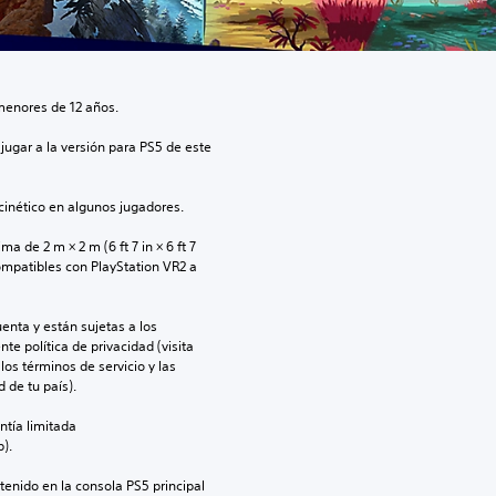
menores de 12 años.
jugar a la versión para PS5 de este 
inético en algunos jugadores.
 de 2 m × 2 m (6 ft 7 in × 6 ft 7 
ompatibles con PlayStation VR2 a 
enta y están sujetas a los 
te política de privacidad (visita 
os términos de servicio y las 
 de tu país).
ntía limitada 
).
enido en la consola PS5 principal 