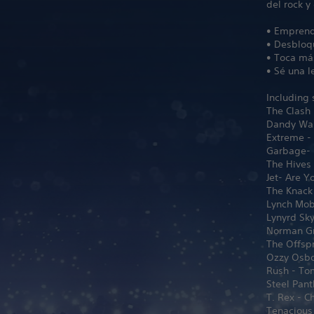
del rock y
• Emprend
• Desbloq
• Toca más
• Sé una 
Including
The Clash 
Dandy War
Extreme -
Garbage- I
The Hives 
Jet- Are Y
The Knack
Lynch Mob
Lynyrd Sky
Norman Gr
The Offspr
Ozzy Osbo
Rush - To
Steel Pant
T. Rex - C
Tenacious