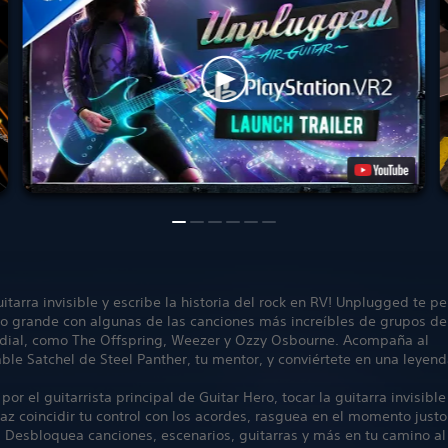
uitarra invisible y escribe la historia del rock en RV! Unplugged te p
lo grande con algunas de las canciones más increíbles de grupos de
ial, como The Offspring, Weezer y Ozzy Osbourne. Acompaña al
le Satchel de Steel Panther, tu mentor, y conviértete en una leyend
por el guitarrista principal de Guitar Hero, tocar la guitarra invisibl
Haz coincidir tu control con los acordes, rasguea en el momento justo
. Desbloquea canciones, escenarios, guitarras y más en tu camino al 