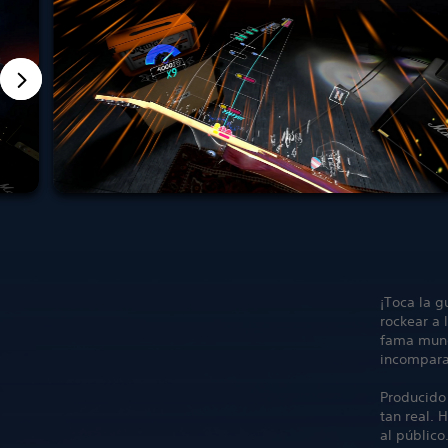
¡Toca la g
rockear a 
fama mund
incomparab
Producido 
tan real. 
al público