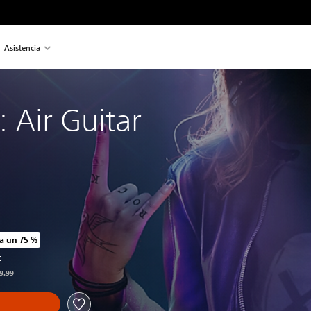
Asistencia
 Air Guitar
a un 75 %
o original de US$19.99
C
19.99