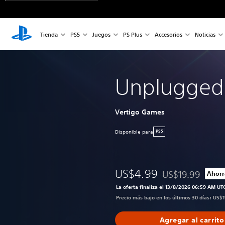
Tienda
PS5
Juegos
PS Plus
Accesorios
Noticias
Unplugged:
Vertigo Games
Disponible para
PS5
US$4.99
US$19.99
Ahorr
Rebajado del preci
La oferta finaliza el 13/8/2026 06:59 AM UT
Precio más bajo en los últimos 30 días: US$
Agregar al carrito