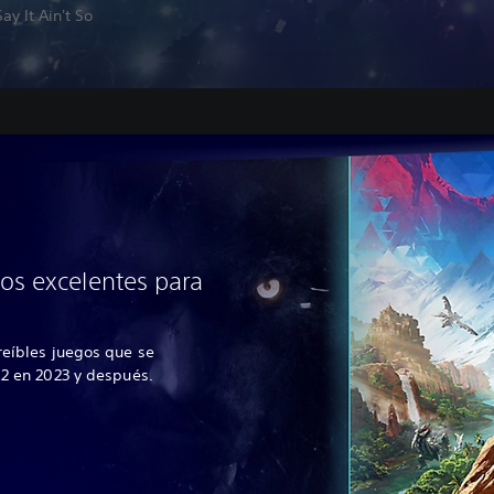
ay It Ain't So
os excelentes para
reíbles juegos que se
R2 en 2023 y después.