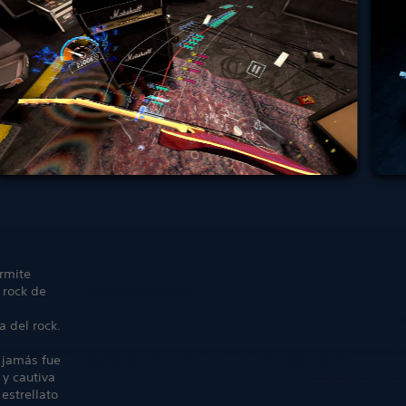
ermite
 rock de
a del rock.
e jamás fue
 y cautiva
estrellato