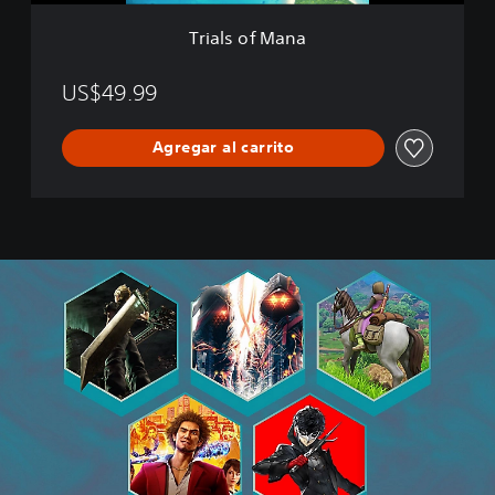
a
Trials of Mana
US$49.99
Agregar al carrito