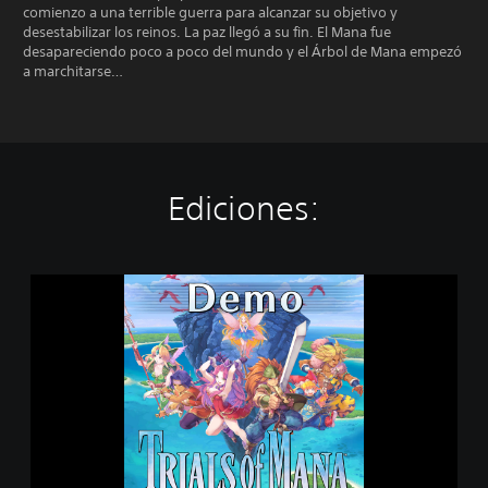
comienzo a una terrible guerra para alcanzar su objetivo y
desestabilizar los reinos. La paz llegó a su fin. El Mana fue
desapareciendo poco a poco del mundo y el Árbol de Mana empezó
a marchitarse…
Ediciones:
T
r
i
a
l
s
o
f
M
a