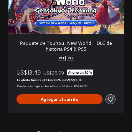
t
e
d
e
T
o
u
h
Paquete de Touhou: New World + DLC de
o
historia PS4 & PS5
u
:
PS4
PS5
N
e
US$13.49
US$26.99
Ahorra un 50 %
w
Rebajado del precio original de US$26.99
W
La oferta finaliza el 13/8/2026 06:59 AM UTC
o
Precio más bajo en los últimos 30 días: US$26.99
r
l
Agregar al carrito
d
+
D
L
C
d