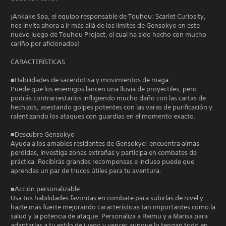
¡Ankake Spa, el equipo responsable de Touhou: Scarlet Curiosity,
nos invita ahora a ir más allá de los límites de Gensokyo en este
nuevo juego de Touhou Project, el cual ha sido hecho con mucho
cariño por aficionados!
CARACTERÍSTICAS
■Habilidades de sacerdotisa y movimientos de maga
Puede que los enemigos lancen una lluvia de proyectiles, pero
podrás contrarrestarlos infligiendo mucho daño con las cartas de
hechizos, asestando golpes potentes con las varas de purificación y
ralentizando los ataques con guardias en el momento exacto.
■Descubre Gensokyo
Ayuda a los amables residentes de Gensokyo: encuentra almas
perdidas, investiga zonas extrañas y participa en combates de
práctica. Recibirás grandes recompensas e incluso puede que
aprendas un par de trucos útiles para tu aventura.
■Acción personalizable
Usa tus habilidades favoritas en combate para subirlas de nivel y
hazte más fuerte mejorando características tan importantes como la
salud y la potencia de ataque. Personaliza a Reimu y a Marisa para
adaptarlas a tu estilo de juego y vencer aunque lo tengan todo en