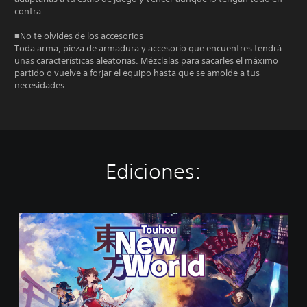
contra.
■No te olvides de los accesorios
Toda arma, pieza de armadura y accesorio que encuentres tendrá
unas características aleatorias. Mézclalas para sacarles el máximo
partido o vuelve a forjar el equipo hasta que se amolde a tus
necesidades.
Ediciones:
T
o
u
h
o
u
: