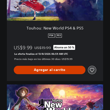
N
e
w
W
o
r
Touhou: New World PS4 & PS5
l
d
PS4
PS5
P
S
US$9.99
US$19.99
Ahorra un 50 %
4
Rebajado del precio original de US$19.99
&
La oferta finaliza el 13/8/2026 06:59 AM UTC
P
Precio más bajo en los últimos 30 días: US$19.99
S
5
Agregar al carrito
P
a
q
u
e