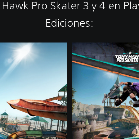
awk Pro Skater 3 y 4 en Pla
Ediciones:
T
H
1
2
R
+
T
H
3
4
R
E
s
t
á