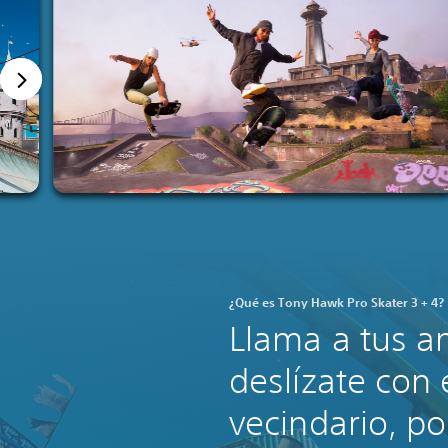
¿Qué es Tony Hawk Pro Skater 3 + 4?
Llama a tus a
deslízate con 
vecindario, po