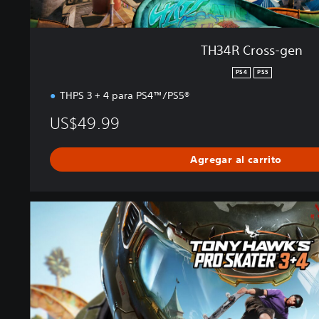
TH34R Cross-gen
PS4
PS5
THPS 3 + 4 para PS4™/PS5®
US$49.99
Agregar al carrito
T
H
3
4
R
D
e
l