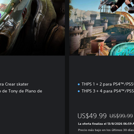
3
4
R
D
e
l
u
x
e
ra Crear skater
THPS 1 + 2 para PS4™/PS5
 de Tony de Plano de
THPS 3 + 4 para PS4™/PS5
US$49.99
US$99.99
9
Rebajado del
La oferta finaliza el 13/8/2026 06:59
Precio más bajo en los últimos 30 día