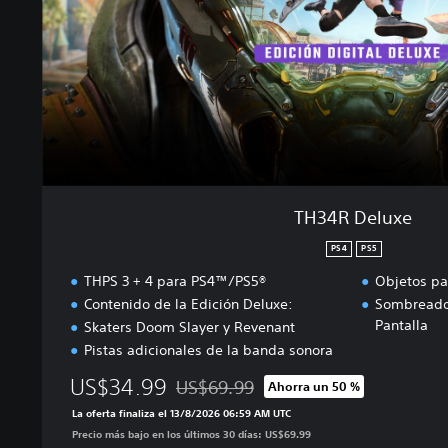
u
x
e
TH34R Deluxe
PS4
PS5
THPS 3 + 4 para PS4™/PS5®
Objetos pa
Contenido de la Edición Deluxe:
Sombreado
Pantalla
Skaters Doom Slayer y Revenant
Pistas adicionales de la banda sonora
US$34.99
US$69.99
Ahorra un 50 %
Rebajado del precio original de US$69.9
La oferta finaliza el 13/8/2026 06:59 AM UTC
Precio más bajo en los últimos 30 días: US$69.99