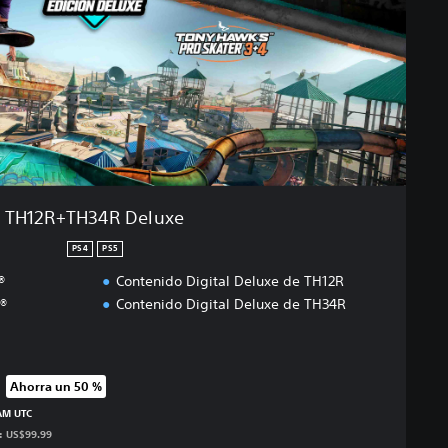
TH12R+TH34R Deluxe
PS4
PS5
®
Contenido Digital Deluxe de TH12R
®
Contenido Digital Deluxe de TH34R
Ahorra un 50 %
 precio original de US$99.99
 AM UTC
s: US$99.99