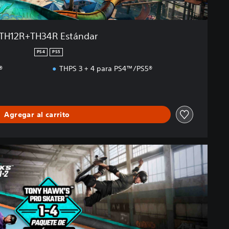
TH12R+TH34R Estándar
PS4
PS5
®
THPS 3 + 4 para PS4™/PS5®
Agregar al carrito