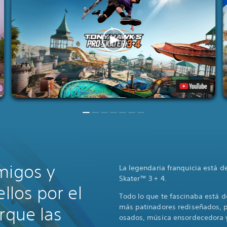
migos y
La legendaria franquicia está 
Skater™ 3 + 4.
ellos por el
Todo lo que te fascinaba está d
más patinadores rediseñados, 
rque las
osados, música ensordecedora