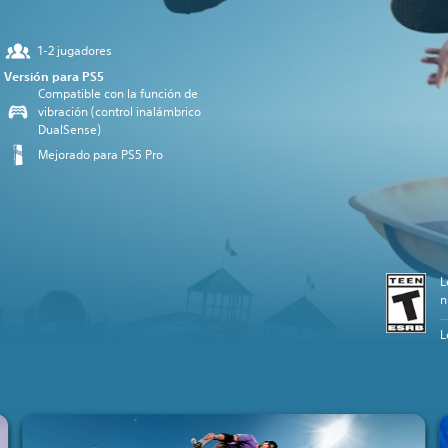
1-2 jugadores
Versión para PS5
Compatible con la función de
vibración (control inalámbrico
DualSense)
Mejorado para PS5 Pro
L
n
L