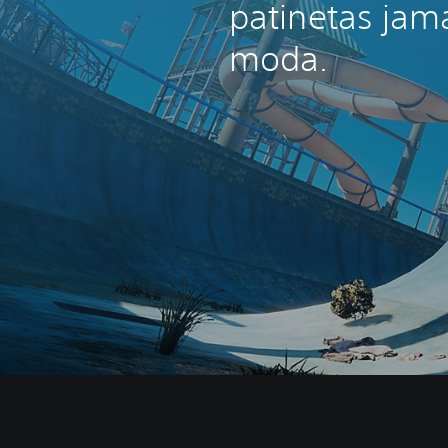
patinetas jam
moda.