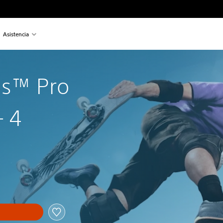
Asistencia
's™ Pro
+ 4