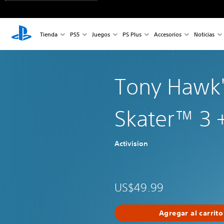
Tienda
PS5
Juegos
PS Plus
Accesorios
Noticias
Tony Hawk
Skater™ 3 
Activision
US$49.99
Agregar al carrito