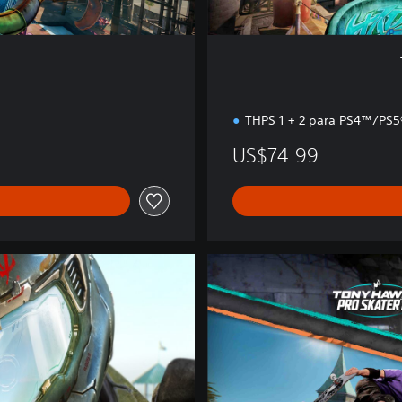
n
d
a
r
THPS 1 + 2 para PS4™/PS5
US$74.99
T
H
1
2
R
+
T
H