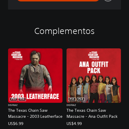
c
r
e
Complementos
PS5
PS4
PS5
PS4
DISFRAZ
DISFRAZ
The Texas Chain Saw
The Texas Chain Saw
Massacre - 2003 Leatherface
Massacre - Ana Outfit Pack
US$6.99
US$4.99