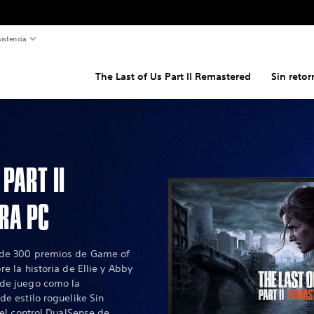
istencia
The Last of Us Part II Remastered
Sin reto
PART II
RA PC
 de 300 premios de Game of
e la historia de Ellie y Abby
 de juego como la
de estilo roguelike Sin
 el control DualSense de