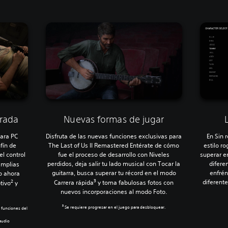
orada
Nuevas formas de jugar
para PC
Disfruta de las nuevas funciones exclusivas para
En Sin 
fín de
The Last of Us II Remastered Entérate de cómo
estilo r
el control
fue el proceso de desarrollo con Niveles
superar e
perdidos, deja salir tu lado musical con Tocar la
difere
amplias
guitarra, busca superar tu récord en el modo
enfrén
o ahora
3
2
diferent
Carrera rápida
y toma fabulosas fotos con
tivo
y
nuevos incorporaciones al modo Foto.
3
Se requiere progresar en el juego para desbloquear.
 funciones del
audio