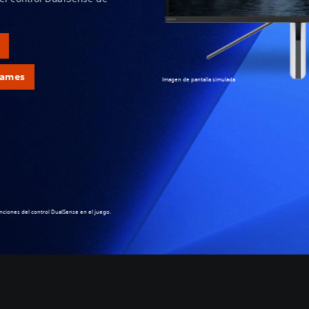
Games
Imagen de pantalla simulada
nciones del control DualSense en el juego.