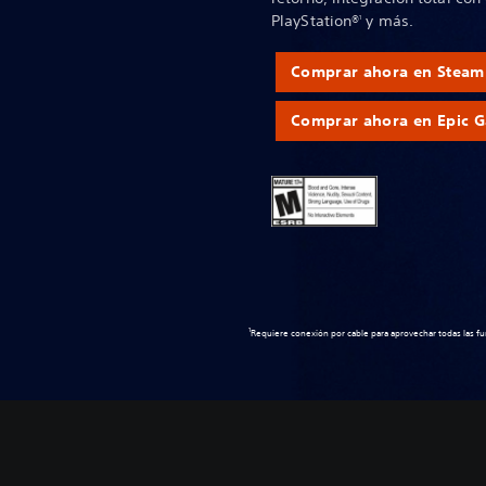
PlayStation®
y más.
1
Comprar ahora en Steam
Comprar ahora en Epic 
1
Requiere conexión por cable para aprovechar todas las fu