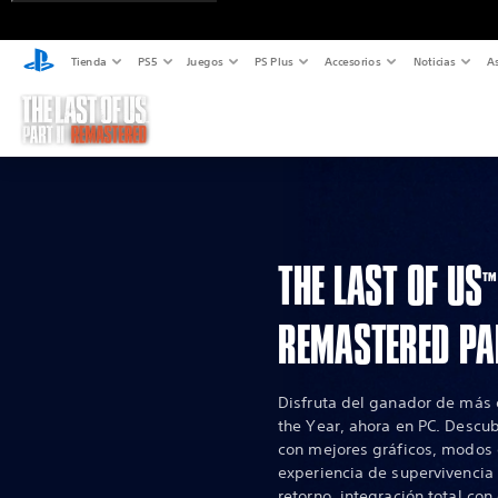
Tienda
PS5
Juegos
PS Plus
Accesorios
Noticias
As
THE LAST OF US
™
REMASTERED PA
Disfruta del ganador de más
the Year, ahora en PC. Descubr
con mejores gráficos, modos
experiencia de supervivencia 
retorno, integración total con