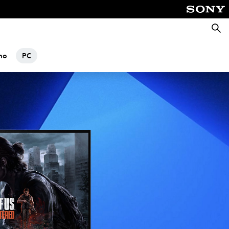
Busca
rno
PC