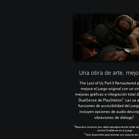
Una obra de arte, mej
The Last of Us Part II Remastered 
mejora el juego original con un sin
mejoras gráficas e integración total d
1
DualSense de PlayStation
. Las ya 
funciones de accesibilidad del jueg
incluyen opciones de audio descrip
1
vibraciones de diálogo
.
1
Requiere conexión por cable para aprovechar todas las
control DualSense en el juego
2
Solo disponible para idiomas con soporte de 