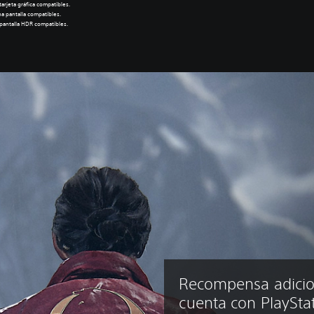
arjeta gráfica compatibles.
a pantalla compatibles.
pantalla HDR compatibles.
Recompensa adicion
cuenta con PlaySta