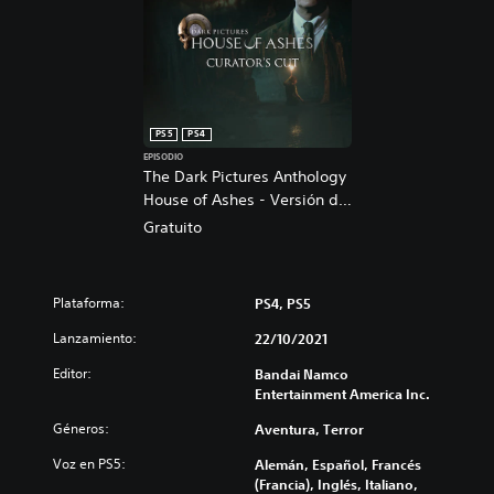
PS5
PS4
EPISODIO
The Dark Pictures Anthology
House of Ashes - Versión del
curador PS4 & PS5
Gratuito
Plataforma:
PS4, PS5
Lanzamiento:
22/10/2021
Editor:
Bandai Namco
Entertainment America Inc.
Géneros:
Aventura, Terror
Voz en PS5:
Alemán, Español, Francés
(Francia), Inglés, Italiano,