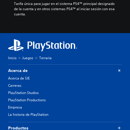
Tarifa única para jugar en el sistema PS4™ principal designado 
de la cuenta y en otros sistemas PS4™ al iniciar sesión con esa 
cuenta.
Inicio
Juegos
Terraria
Acerca de
Acerca de SIE
Carreras
PlayStation Studios
PlayStation Productions
Empresa
La historia de PlayStation
Productos