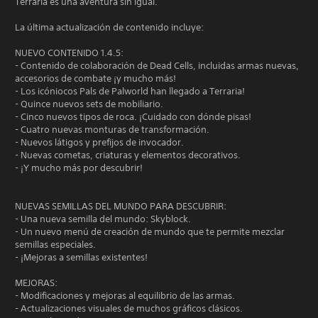
Terraria es una aventura sin igual.
La última actualización de contenido incluye:
NUEVO CONTENIDO 1.4.5:
- Contenido de colaboración de Dead Cells, incluidas armas nuevas,
accesorios de combate ¡y mucho más!
- Los icóniocos Pals de Palworld han llegado a Terraria!
- Quince nuevos sets de mobiliario.
- Cinco nuevos tipos de roca. ¡Cuidado con dónde pisas!
- Cuatro nuevas monturas de transformación.
- Nuevos látigos y prefijos de invocador.
- Nuevas cometas, criaturas y elementos decorativos.
- ¡Y mucho más por descubrir!
NUEVAS SEMILLAS DEL MUNDO PARA DESCUBRIR:
- Una nueva semilla del mundo: Skyblock.
- Un nuevo menú de creación de mundo que te permite mezclar
semillas especiales.
- ¡Mejoras a semillas existentes!
MEJORAS:
- Modificaciones y mejoras al equilibrio de las armas.
- Actualizaciones visuales de muchos gráficos clásicos.