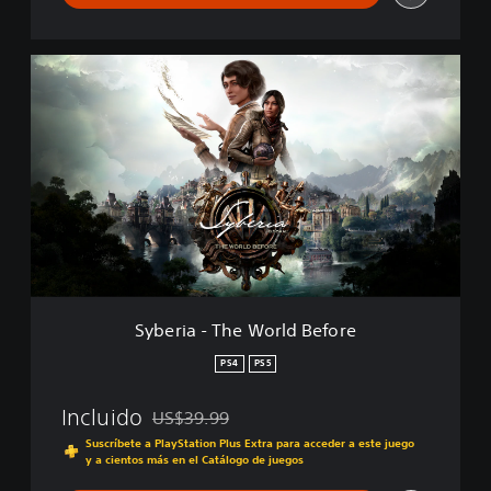
e
c
t
i
S
o
y
n
b
-
e
3
r
i
i
n
a
1
-
T
h
e
W
o
Syberia - The World Before
r
l
PS4
PS5
d
B
Incluido
US$39.99
e
Rebajado del precio original de US$39.99
f
Suscríbete a PlayStation Plus Extra para acceder a este juego
y a cientos más en el Catálogo de juegos
o
r