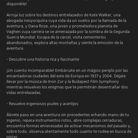
disponible!
Arroja luz sobre los destinos entrelazados de Kate Walker, una
abogada neoyorquina cuya vida da un vuelco por la llamada de la
aventura, y Dana Roze, una joven y prometedora pianista de
Vaghen cuya carrera se ve amenazada por la sombra de la Segunda
Guerra Mundial. Escapa de la cárcel, visita cementerios
abandonados, explora altas montañas y siente la emoción de la
aventura.
- Descubre una historia rica y fascinante
¡Un cuento incomparable! Embárcate en un mágico periplo por las
encantadoras ciudades del este de Europa en 1937 y 2004. Déjate
llevar por la música de Inon Zur y la Budapest Film Symphony
mientras resuelves los enigmas que te permitirán desentrañar dos
vidas entrelazadas.
- Resuelve ingeniosos puzles y acertijos
Ábrete paso en una aventura sin precedentes echando mano de tu
ingenio, repara instrumentos rotos, abre complejas cerraduras,
encuentra formas enrevesadas de activar mecanismos del pasado y,
sobre todo, observa atentamente todo cuanto te rodea en busca de
pistas.