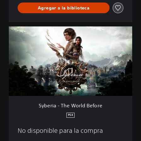
r
Agregar a la biblioteca
e
-
D
E
S
M
y
O
b
e
r
i
a
-
T
h
e
W
o
Syberia - The World Before
r
l
PS4
d
B
No disponible para la compra
e
f