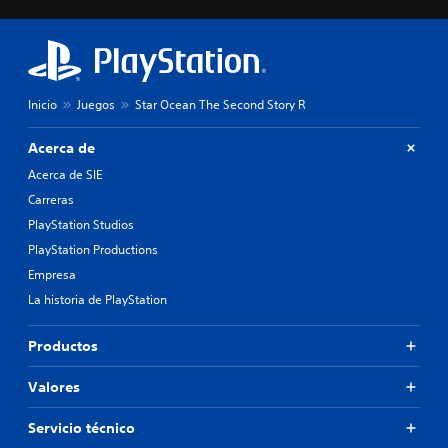
l
p
d
d
r
a
e
i
a
d
n
l
i
c
t
f
i
Inicio
Juegos
Star Ocean The Second Story R
e
i
p
r
c
a
n
Acerca de
u
l
a
l
Acerca de SIE
e
t
t
s
i
Carreras
a
.
v
PlayStation Studios
d
a
a
PlayStation Productions
o
l
t
Empresa
t
a
e
La historia de PlayStation
m
r
b
n
i
Productos
a
é
t
n
Valores
i
s
v
e
o
Servicio técnico
p
p