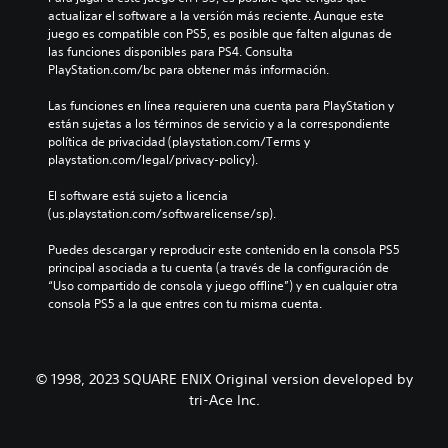
a
a
a
s
actualizar el software a la versión más reciente. Aunque este 
u
l
l
a
juego es compatible con PS5, es posible que falten algunas de 
d
d
a
u
las funciones disponibles para PS4. Consulta 
i
e
h
n
PlayStation.com/bc para obtener más información.
o
l
i
a
i
j
s
d
Las funciones en línea requieren una cuenta para PlayStation y 
n
u
t
i
están sujetas a los términos de servicio y a la correspondiente 
d
e
o
s
política de privacidad (playstation.com/Terms y 
i
g
r
p
playstation.com/legal/privacy-policy).
v
o
i
o
i
e
a
s
El software está sujeto a licencia 
d
l
y
i
(us.playstation.com/softwarelicense/sp).
u
i
l
c
a
g
o
i
Puedes descargar y reproducir este contenido en la consola PS5 
l
i
s
ó
principal asociada a tu cuenta (a través de la configuración de 
e
e
p
n
“Uso compartido de consola y juego offline”) y en cualquier otra 
s
n
e
p
consola PS5 a la que entres con tu misma cuenta.
.
d
r
r
o
s
e
u
o
d
n
n
e
© 1998, 2023 SQUARE ENIX Original version developed by
n
a
f
tri-Ace Inc.
i
j
i
v
e
n
e
s
i