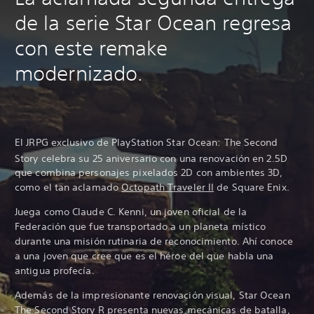
de la serie Star Ocean regresa
con este remake
modernizado.
El JRPG exclusivo de PlayStation Star Ocean: The Second
Story celebra su 25
aniversario con una renovación en 2.5D
que combina personajes pixelados 2D con ambientes 3D,
como el tan aclamado
Octopath Traveler II
de Square Enix.
Juega como Claude C. Kenni, un joven oficial de la
Federación que fue transportado a un planeta místico
durante una misión rutinaria de reconocimiento. Ahí conoce
a una joven que cree que es el héroe del que habla una
antigua profecía.
Además de la impresionante renovación visual, Star Ocean
The Second Story R presenta nuevas mecánicas de batalla,