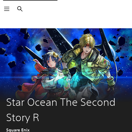
Buscar
Star Ocean The Second
Story R
Square Enix