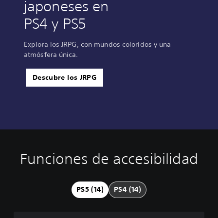
japoneses en
PS4 y PS5
Explora los JRPG, con mundos coloridos y una
atmósfera única.
Descubre los JRPG
Funciones de accesibilidad
C
S
R
D
o
u
e
i
n
b
a
f
t
t
s
i
PS5 (14)
PS4 (14)
r
í
i
c
o
t
g
u
l
u
n
l