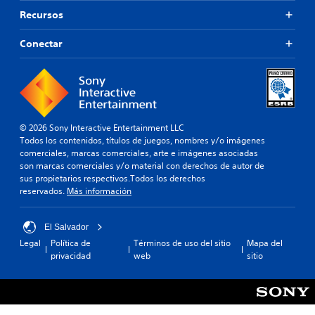
e
r
r
Recursos
e
m
d
i
Conectar
e
t
f
e
i
c
n
i
i
e
d
r
o
t
© 2026 Sony Interactive Entertainment LLC
.
a
Todos los contenidos, títulos de juegos, nombres y/o imágenes
r
comerciales, marcas comerciales, arte e imágenes asociadas
e
son marcas comerciales y/o material con derechos de autor de
R
a
sus propietarios respectivos.Todos los derechos
e
s
reservados.
Más información
c
i
o
g
r
El Salvador
n
d
a
Legal
Política de
Términos de uso del sitio
Mapa del
a
c
privacidad
web
sitio
i
t
ó
o
n
r
.
i