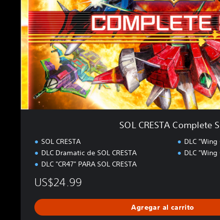
S
T
A
C
o
m
p
l
e
t
e
S
SOL CRESTA Complete S
e
t
SOL CRESTA
DLC "Wing 
DLC Dramatic de SOL CRESTA
DLC "Wing 
DLC "CR47" PARA SOL CRESTA
US$24.99
Agregar al carrito