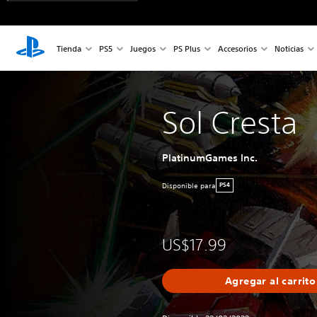
Tienda
PS5
Juegos
PS Plus
Accesorios
Noticias
Sol Cresta
PlatinumGames Inc.
Disponible para
PS4
US$17.99
Agregar al carrito