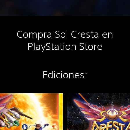
Compra Sol Cresta en
PlayStation Store
Ediciones:
S
O
L
C
R
E