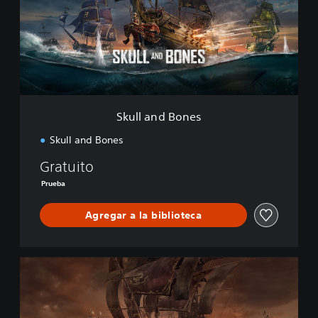
a
n
d
B
o
n
e
s
Skull and Bones
Skull and Bones
Gratuito
Prueba
Agregar a la biblioteca
S
k
u
l
l