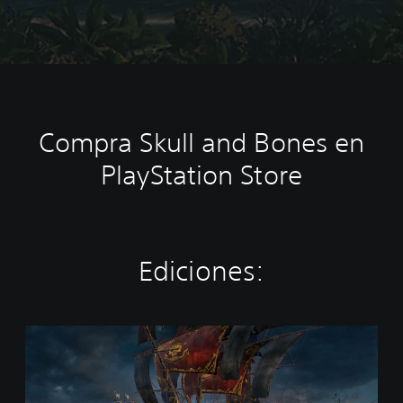
Compra Skull and Bones en
PlayStation Store
Ediciones:
S
k
u
l
l