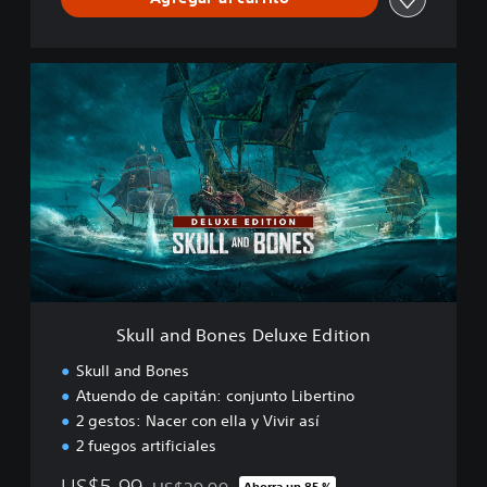
S
k
u
l
l
a
n
d
B
o
n
e
s
Skull and Bones Deluxe Edition
D
e
Skull and Bones
l
Atuendo de capitán: conjunto Libertino
u
2 gestos: Nacer con ella y Vivir así
x
e
2 fuegos artificiales
E
US$5.99
d
Ahorra un 85 %