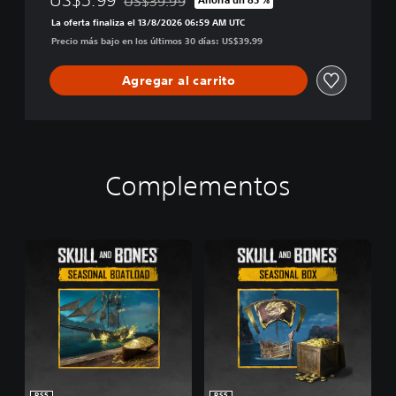
US$39.99
Rebajado del precio original de US$39.99
i
La oferta finaliza el 13/8/2026 06:59 AM UTC
t
Precio más bajo en los últimos 30 días: US$39.99
i
o
Agregar al carrito
n
Complementos