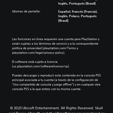
c
a
v
a
e
l
Inglés, Portugués (Brasil)
i
c
o
d
s
a
a
i
z
e
Idiomas de pantalla:
e
z
Español, Francés (Francia),
s
l
a
s
n
a
Inglés, Polaco, Portugués
d
i
l
d
t
r
(Brasil)
e
t
t
e
a
t
p
a
a
c
d
e
u
s
p
a
e
p
z
u
a
d
u
o
Las funciones en línea requieren una cuenta para PlayStation y 
z
l
r
a
n
r
están sujetas a los términos de servicio y a la correspondiente 
l
e
a
a
a
l
política de privacidad (playstation.com/Terms y 
e
c
t
l
m
o
playstation.com/legal/privacy-policy).
s
t
i
t
a
s
.
u
.
a
n
m
El software está sujeto a licencia 
r
v
e
e
(us.playstation.com/softwarelicense/sp).
a
o
r
n
R
C
.
z
a
ú
Puedes descargar y reproducir este contenido en la consola PS5 
e
h
.
q
s
principal asociada a tu cuenta (a través de la configuración de 
c
a
u
s
“Uso compartido de consola y juego offline”) y en cualquier otra 
o
t
e
i
consola PS5 a la que entres con tu misma cuenta.
A
r
r
p
n
l
d
á
e
m
t
a
p
r
a
e
t
m
n
i
© 2023 Ubisoft Entertainment. All Rights Reserved. Skull
r
i
t
o
d