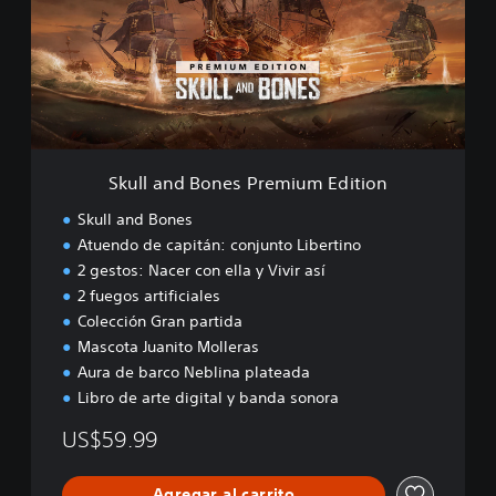
a
n
d
B
o
n
e
s
Skull and Bones Premium Edition
P
r
Skull and Bones
e
Atuendo de capitán: conjunto Libertino
m
2 gestos: Nacer con ella y Vivir así
i
u
2 fuegos artificiales
m
Colección Gran partida
E
Mascota Juanito Molleras
d
Aura de barco Neblina plateada
i
Libro de arte digital y banda sonora
t
i
US$59.99
o
n
Agregar al carrito