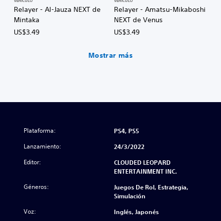
VEHÍCULO
VEHÍCULO
Relayer - Al-Jauza NEXT de
Relayer - Amatsu-Mikaboshi
Mintaka
NEXT de Venus
US$3.49
US$3.49
Mostrar más
Plataforma:
PS4, PS5
Lanzamiento:
24/3/2022
Editor:
CLOUDED LEOPARD
ENTERTAINMENT INC.
Géneros:
Juegos De Rol, Estrategia,
Simulación
Voz:
Inglés, Japonés