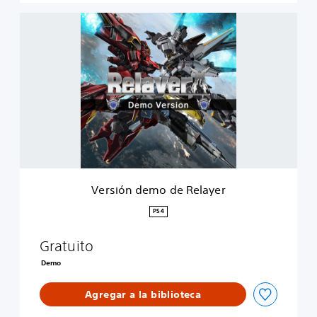
V
e
r
s
i
ó
n
d
e
m
o
d
e
Versión demo de Relayer
R
e
PS4
l
a
Gratuito
y
e
Demo
r
Agregar a la biblioteca