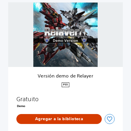
V
e
r
s
i
ó
n
d
e
m
o
d
e
Versión demo de Relayer
R
e
PS5
l
a
Gratuito
y
e
Demo
r
Agregar a la biblioteca