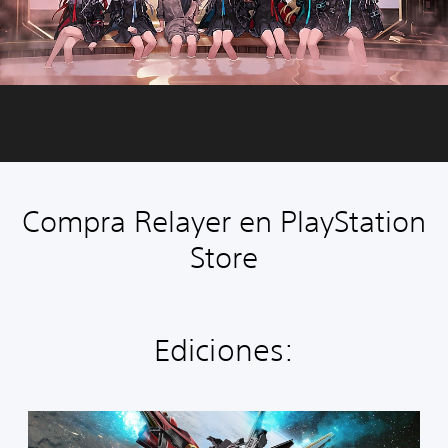
Compra Relayer en PlayStation
Store
Ediciones:
E
d