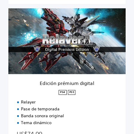
E
d
i
c
i
ó
n
p
r
é
m
i
u
Edición prémium digital
m
d
PS4
PS5
i
Relayer
g
i
Pase de temporada
t
Banda sonora original
a
Tema dinámico
l
US$74.99