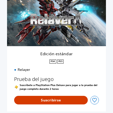
i
c
i
ó
n
e
s
t
á
n
d
Edición estándar
a
r
PS4
PS5
Relayer
Prueba del juego
Suscríbete a PlayStation Plus Deluxe para jugar a la prueba del
juego completo durante 2 horas
Suscribirse