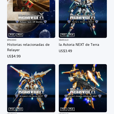
PS5
PS4
PS5
PS4
EPISODIO
VEHÍCULO
Historias relacionadas de
la Astoria NEXT de Terra
Relayer
US$3.49
US$4.99
PS5
PS4
PS5
PS4