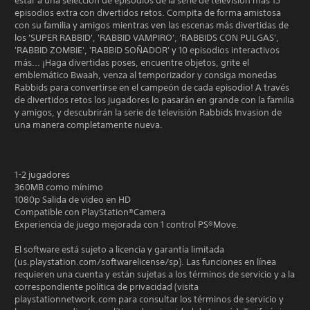
estar a una selección de episodios de la serie de televisión más 15
episodios extra con divertidos retos. Compita de forma amistosa
con su familia y amigos mientras ven las escenas más divertidas de
los 'SUPER RABBID', 'RABBID VAMPIRO', 'RABBIDS CON PULGAS',
'RABBID ZOMBIE', 'RABBID SOÑADOR' y 10 episodios interactivos
más... ¡Haga divertidas poses, encuentre objetos, grite el
emblemático Bwaah, venza al temporizador y consiga monedas
Rabbids para convertirse en el campeón de cada episodio! A través
de divertidos retos los jugadores lo pasarán en grande con la familia
y amigos, y descubrirán la serie de televisión Rabbids Invasion de
una manera completamente nueva.
1-2 jugadores
360MB como mínimo
1080p Salida de video en HD
Compatible con PlayStation®Camera
Experiencia de juego mejorada con 1 control PS®Move.
El software está sujeto a licencia y garantía limitada
(us.playstation.com/softwarelicense/sp). Las funciones en línea
requieren una cuenta y están sujetas a los términos de servicio y a la
correspondiente política de privacidad (visita
playstationnetwork.com para consultar los términos de servicio y