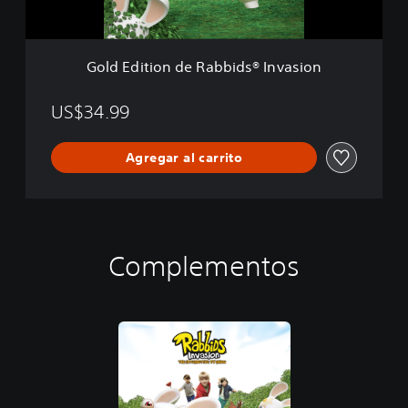
o
n
d
e
Gold Edition de Rabbids® Invasion
R
a
b
US$34.99
b
i
Agregar al carrito
d
s
®
I
n
v
Complementos
a
s
i
o
n