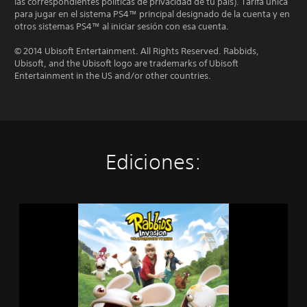
las correspondientes políticas de privacidad de tu país). Tarifa única
para jugar en el sistema PS4™ principal designado de la cuenta y en
otros sistemas PS4™ al iniciar sesión con esa cuenta.
© 2014 Ubisoft Entertainment. All Rights Reserved. Rabbids,
Ubisoft, and the Ubisoft logo are trademarks of Ubisoft
Entertainment in the US and/or other countries.
Ediciones:
R
a
b
b
i
d
s
®