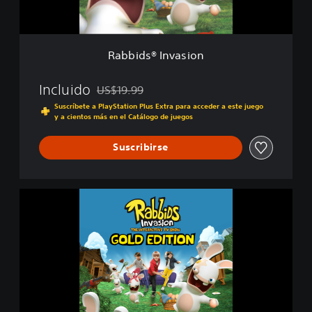
n
v
a
s
Rabbids® Invasion
i
o
n
Incluido
US$19.99
Rebajado del precio original de US$19.99
Suscríbete a PlayStation Plus Extra para acceder a este juego
y a cientos más en el Catálogo de juegos
Suscribirse
G
o
l
d
E
d
i
t
i