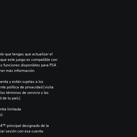
le que tengas que actualizar el 
nque este juego es compatible con 
as funciones disponibles para PS4. 
ner más información.
enta y están sujetas a los 
te política de privacidad (visita 
os términos de servicio y las 
 de tu país).
ntía limitada 
).
S4™ principal designado de la 
iar sesión con esa cuenta.