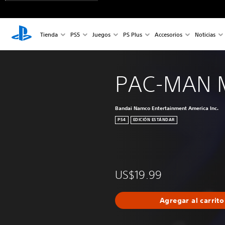
Tienda
PS5
Juegos
PS Plus
Accesorios
Noticias
PAC-MAN 
Bandai Namco Entertainment America Inc.
PS4
EDICIÓN ESTÁNDAR
US$19.99
Agregar al carrito