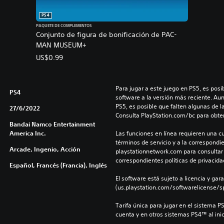
PS4
PAQUETE DE COMPLEMENTOS
Conjunto de figura de bonificación de PAC-
MAN MUSEUM+
US$0.99
Para jugar a este juego en PS5, es posib
PS4
software a la versión más reciente. Au
PS5, es posible que falten algunas de l
27/6/2022
Consulta PlayStation.com/bc para obte
Bandai Namco Entertainment
America Inc.
Las funciones en línea requieren una cu
términos de servicio y a la correspondien
Arcade, Ingenio, Acción
playstationnetwork.com para consultar l
correspondientes políticas de privacidad
Español, Francés (Francia), Inglés
El software está sujeto a licencia y gara
(us.playstation.com/softwarelicense/sp
Tarifa única para jugar en el sistema P
cuenta y en otros sistemas PS4™ al inic