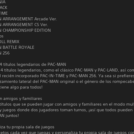
NIA
TACK
TIME
N ARRANGEMENT Arcade Ver.
N ARRANGEMENT CS Ver.
N CHAMPIONSHIP EDITION
os
OLL REMIX
N BATTLE ROYALE
N 256
14 títulos legendarios de PAC-MAN
14 títulos legendarios, como el clásico PAC-MAN y PAC-LAND, así co
 recién incorporado PAC-IN-TIME y PAC-MAN 256. Ya sea si prefieres
zamiento lateral del PAC-MAN original o el género de los rompecabe
tiene algo para todos!
n amigos y familiares
 títulos que se pueden jugar con amigos y familiares en el modo mul
ay juegos donde dos jugadores toman turnos, ¡así que todos pueden 
N juntos!
iza tu propia sala de juegos
etos cada vez que juegas y personaliza tu propia sala de juegos con