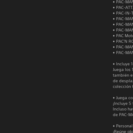
• PAC-MA
• PAC-AT
• PAC-IN-
• PAC-MA
• PAC-MA
• PAC-MA
• PAC Mot
• PAC'N R
• PAC-MA
• PAC-MA
• Incluye 
Juega los 
también el
de despla
colección 
• Juega co
¡Incluye 5
Incluso h
de PAC-MA
• Personal
¡Reúne obj