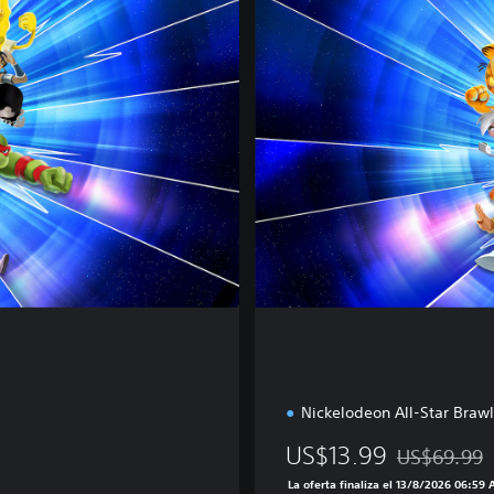
u
x
e
E
d
i
t
i
o
n
Nickelodeon All-Star Brawl
US$13.99
US$69.99
Rebajado del
La oferta finaliza el 13/8/2026 06:59