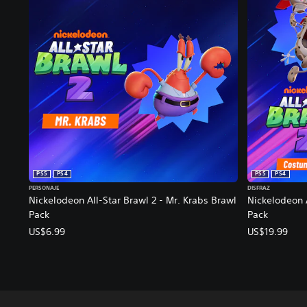
PS5
PS4
PS5
PS4
PERSONAJE
DISFRAZ
Nickelodeon All-Star Brawl 2 - Mr. Krabs Brawl
Nickelodeon 
Pack
Pack
US$6.99
US$19.99