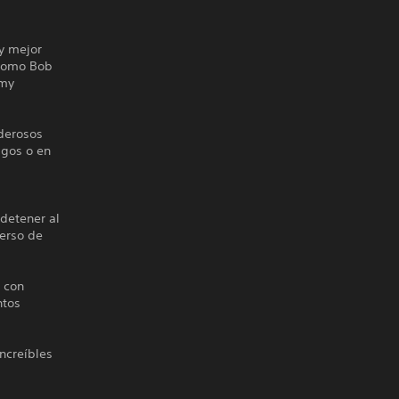
 y mejor
 como Bob
mmy
oderosos
igos o en
detener al
verso de
 con
ntos
ncreíbles