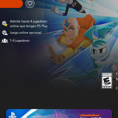
Admite hasta 4 jugadores
online que tengan PS Plus
Juego online opcional
1-4 jugadores
T
f
C