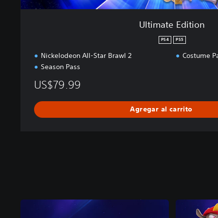
Ultimate Edition
PS4
PS5
Nickelodeon All-Star Brawl 2
Costume P
Season Pass
US$79.99
Agregar al carrito