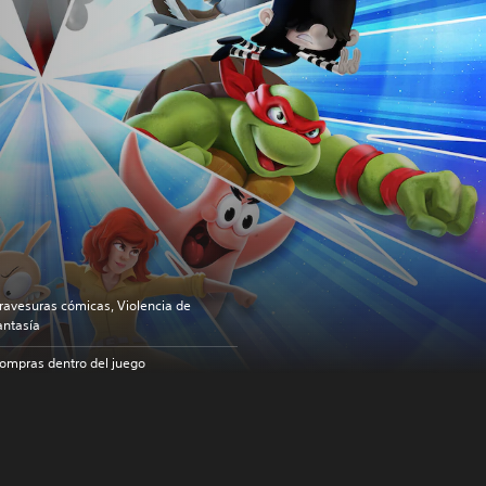
ravesuras cómicas, Violencia de
antasía
ompras dentro del juego