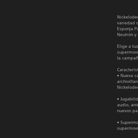
Nickelodeo
variedad 
Esponja P
Neutrón y
Elige a t
supermovi
la campañ
Caracterís
• Nueva c
archivill
Nickelode
• Jugabil
audio, an
nuevos par
• Supermov
supermovi