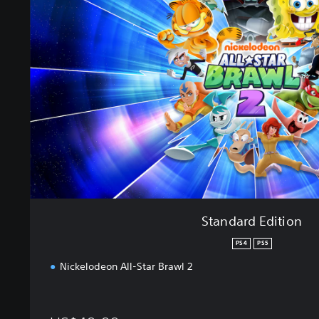
n
d
a
r
d
E
d
i
t
i
o
n
Standard Edition
PS4
PS5
Nickelodeon All-Star Brawl 2