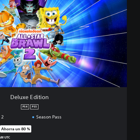
Deluxe Edition
PS4
PS5
 2
Season Pass
Ahorra un 80 %
 precio original de US$69.99
 AM UTC