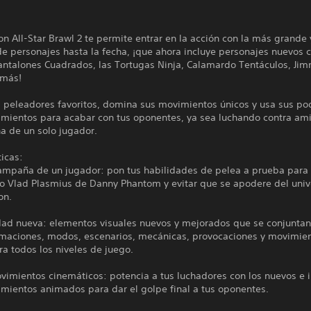
n All-Star Brawl 2 te permite entrar en la acción con la más grande
de personajes hasta la fecha, ¡que ahora incluye personajes nuevos
antalones Cuadrados, las Tortugas Ninja, Calamardo Tentáculos, Ji
 más!
us peleadores favoritos, domina sus movimientos únicos y usa sus p
mientos para acabar con tus oponentes, ya sea luchando contra am
a de un solo jugador.
ticas:
ampaña de un jugador: pon tus habilidades de pelea a prueba para 
ano Vlad Plasmius de Danny Phantom y evitar que se apodere del uni
on.
idad nueva: elementos visuales nuevos y mejorados que se conjuntan
imaciones, modos, escenarios, mecánicas, provocaciones y movimie
a todos los niveles de juego.
imientos cinemáticos: potencia a tus luchadores con los nuevos e i
mientos animados para dar el golpe final a tus oponentes.