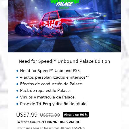
e
d
f
o
r
S
p
e
e
d
™
Need for Speed™ Unbound Palace Edition
U
n
Need for Speed™ Unbound PS5
b
4 autos persolanilzados e intensos**
o
Efectos de conducción de Palace
u
n
Pack de ropa estilo Palace
d
Vinilos y matrícula de Palace
P
Pose de Tri-Ferg y diseño de rótulo
a
l
US$7.99
US$79.99
Ahorra un 90 %
Rebajado del precio original de US$79.99
a
La oferta finaliza el 13/8/2026 06:59 AM UTC
c
Precio más bajo en los últimos 30 días: US$79.99
e