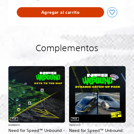
E
d
Agregar al carrito
i
t
i
o
n
Complementos
PS5
PS5
ELEMENTO
VEHÍCULO
Need for Speed™ Unbound -
Need for Speed™ Unbound: