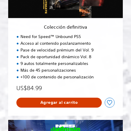
n
d
e
f
i
Colección definitiva
n
i
Need for Speed™ Unbound PS5
t
Acceso al contenido poslanzamiento
i
Pase de velocidad prémium del Vol. 9
v
a
Pack de oportunidad dinámico Vol. 8
9 autos totalmente personalizables
Más de 45 personalizaciones
+100 de contenido de personalización
US$84.99
Agregar al carrito
N
e