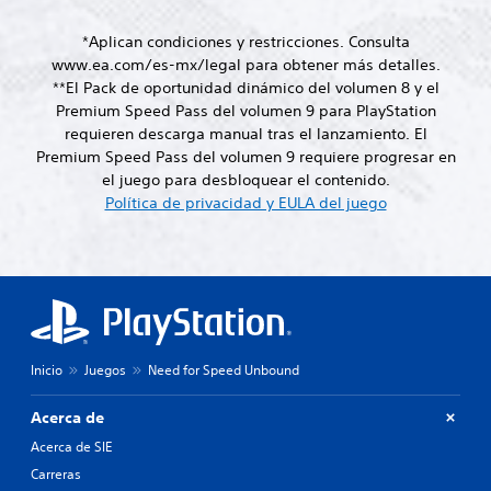
o
c
n
e
c
i
n
i
e
d
a
n
*Aplican condiciones y restricciones. Consulta
o
c
ó
i
m
c
www.ea.com/es-mx/legal para obtener más detalles.
e
n
P
f
b
i
**El Pack de oportunidad dinámico del volumen 8 y el
s
u
d
i
i
p
i
Premium Speed Pass del volumen 9 para PlayStation
e
c
e
a
a
d
d
requieren descarga manual tras el lanzamiento. El
u
r
l
c
a
e
l
l
e
Premium Speed Pass del volumen 9 requiere progresar en
h
d
s
t
o
s
el juego para desbloquear el contenido.
a
d
e
a
s
.
Política de privacidad y EULA del juego
t
e
s
d
c
d
p
t
a
o
u
S
e
a
l
l
l
u
v
b
t
o
s
l
b
o
e
r
a
e
r
t
z
e
r
c
n
s
í
L
l
e
a
i
t
o
o
r
Inicio
Juegos
Need for Speed Unbound
t
m
u
s
s
l
i
p
c
l
b
a
v
o
Acerca de
h
o
o
s
o
r
a
t
s
Acerca de SIE
a
p
t
t
o
n
l
r
a
Carreras
s
n
i
í
e