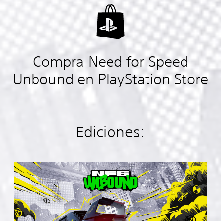
Compra Need for Speed
Unbound en PlayStation Store
Ediciones:
S
t
a
n
d
a