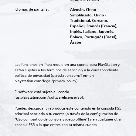
d
o
d
d
a
a
e
z
i
e
Idiomas de pantalla:
Alemán, Chino -
r
h
s
a
o
l
Simplificado, Chino -
a
i
p
l
i
j
Tradicional, Coreano,
j
s
l
t
n
u
Español, Francés (Francia),
u
t
a
a
d
e
Inglés, Italiano, Japonés,
g
o
z
p
i
g
Polaco, Portugués (Brasil),
a
r
a
a
v
o
Árabe
r
i
r
r
i
e
,
a
t
a
d
l
t
y
e
t
u
i
a
l
p
i
a
g
m
o
Las funciones en línea requieren una cuenta para PlayStation y 
o
.
l
i
b
s
están sujetas a los términos de servicio y a la correspondiente 
r
e
e
i
p
política de privacidad (playstation.com/Terms y 
l
s
n
é
e
playstation.com/legal/privacy-policy).
T
o
.
d
n
r
r
s
o
e
s
El software está sujeto a licencia 
m
a
u
s
o
(us.playstation.com/softwarelicense/sp).
A
e
n
n
p
n
n
u
s
n
o
a
Puedes descargar y reproducir este contenido en la consola PS5 
ú
d
i
c
s
j
principal asociada a tu cuenta (a través de la configuración de 
s
i
v
i
e
“Uso compartido de consola y juego offline”) y en cualquier otra 
r
s
e
o
b
s
consola PS5 a la que entres con tu misma cuenta.
i
i
l
l
p
m
p
n
d
e
r