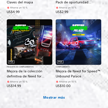
Claves del mapa
Pack de oportunidad
dinámico del Vol. 8
Ahorra un 10 %
Ahorra un 10 %
US$4.99
US$2.99
PS5
PS5
PAQUETE DE COMPLEMENTOS
COMPLEMENTO
Mejora de la colección
Mejora de Need for Speed™
definitiva de Need for
Unbound Palace
Speed™ Unbound
Ahorra un 10 %
Ahorra un 10 %
US$14.99
US$10.00
Mostrar más