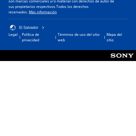
son marcas comerciales y/o material con derechos de autor de
sus propietarios respectivos.Todos los derechos
reservados.
Más información
El Salvador
Legal
Política de
Términos de uso del sitio
Mapa del
privacidad
web
sitio