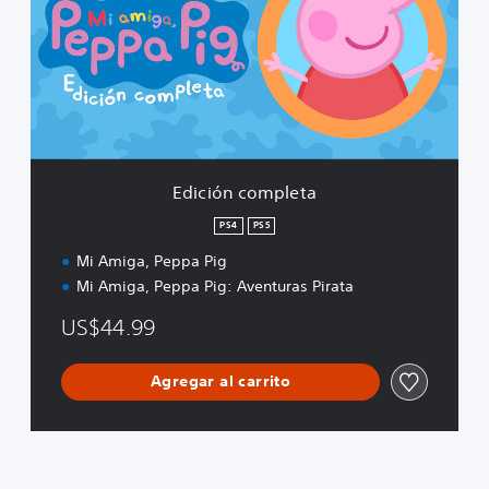
i
ó
n
c
o
m
p
l
e
Edición completa
t
a
PS4
PS5
Mi Amiga, Peppa Pig
Mi Amiga, Peppa Pig: Aventuras Pirata
US$44.99
Agregar al carrito