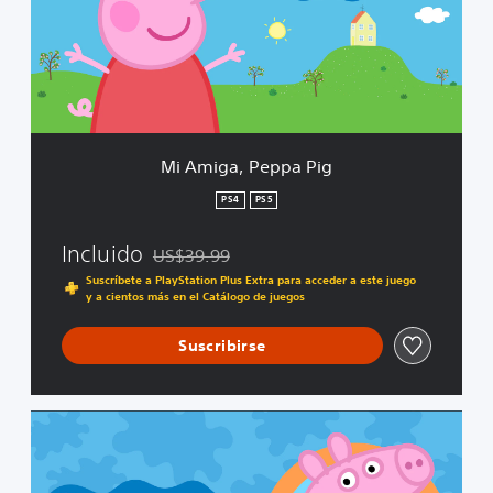
g
a
,
P
e
p
p
a
Mi Amiga, Peppa Pig
P
i
PS4
PS5
g
Incluido
US$39.99
Rebajado del precio original de US$39.99
Suscríbete a PlayStation Plus Extra para acceder a este juego
y a cientos más en el Catálogo de juegos
Suscribirse
E
d
i
c