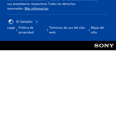
sus propietarios respectivos.Todos los derechos
reservados.
Más información
El Salvador
Legal
Política de
Términos de uso del sitio
Mapa del
privacidad
web
sitio