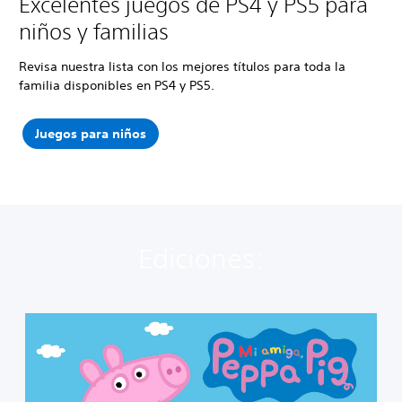
Excelentes juegos de PS4 y PS5 para
niños y familias
Revisa nuestra lista con los mejores títulos para toda la
familia disponibles en PS4 y PS5.
Juegos para niños
Ediciones:
M
i
A
m
i