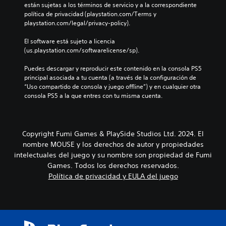
n
g
están sujetas a los términos de servicio y a la correspondiente 
o
t
e
e
política de privacidad (playstation.com/Terms y 
s
r
s
n
playstation.com/legal/privacy-policy).
p
o
d
e
a
l
e
r
El software está sujeto a licencia 
r
e
a
a
(us.playstation.com/softwarelicense/sp).
a
s
u
l
l
a
d
d
Puedes descargar y reproducir este contenido en la consola PS5 
a
u
i
e
principal asociada a tu cuenta (a través de la configuración de 
h
n
o
l
“Uso compartido de consola y juego offline”) y en cualquier otra 
i
a
i
j
consola PS5 a la que entres con tu misma cuenta.
s
d
n
u
t
i
d
e
o
s
i
g
r
p
v
o
i
Copyright Fumi Games & PlaySide Studios Ltd. 2024. El
o
i
e
a
s
nombre MOUSE y los derechos de autor y propiedades
d
l
y
i
intelectuales del juego y su nombre son propiedad de Fumi
u
i
l
c
Games. Todos los derechos reservados.
a
g
o
i
Política de privacidad y EULA del juego
l
i
s
ó
e
e
p
n
s
n
e
p
.
d
r
r
o
s
e
u
o
d