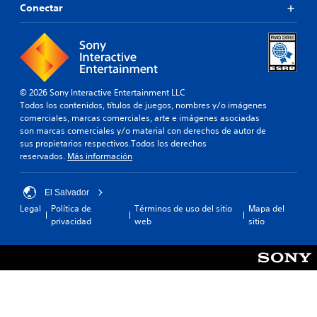
é
Conectar
t
n
i
s
v
e
o
p
p
e
r
r
e
m
© 2026 Sony Interactive Entertainment LLC
d
i
Todos los contenidos, títulos de juegos, nombres y/o imágenes
e
t
comerciales, marcas comerciales, arte e imágenes asociadas
f
e
son marcas comerciales y/o material con derechos de autor de
i
c
sus propietarios respectivos.Todos los derechos
n
i
reservados.
Más información
i
e
d
r
o
t
El Salvador
.
a
Legal
Política de
Términos de uso del sitio
Mapa del
r
privacidad
web
sitio
e
R
a
e
s
c
i
o
g
r
n
d
a