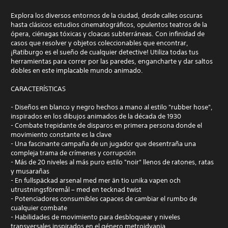
Explora los diversos entornos de la ciudad, desde calles oscuras
hasta clásicos estudios cinematográficos, opulentos teatros de la
ópera, ciénagas tóxicas y cloacas subterráneas. Con infinidad de
casos que resolver y objetos coleccionables que encontrar,
¡Ratiburgo es el sueño de cualquier detective! Utiliza todas tus
herramientas para correr por las paredes, engancharte y dar saltos
dobles en este implacable mundo animado.
CARACTERÍSTICAS
- Diseños en blanco y negro hechos a mano al estilo "rubber hose",
inspirados en los dibujos animados de la década de 1930
- Combate trepidante de disparos en primera persona donde el
movimiento constante es la clave
- Una fascinante campaña de un jugador que desentraña una
compleja trama de crímenes y corrupción
- Más de 20 niveles al más puro estilo "noir" llenos de ratones, ratas
y musarañas
- En fullspäckad arsenal med mer än tio unika vapen och
utrustningsföremål – med en tecknad twist
- Potenciadores consumibles capaces de cambiar el rumbo de
cualquier combate
- Habilidades de movimiento para desbloquear y niveles
transversales inspirados en el género metroidvania