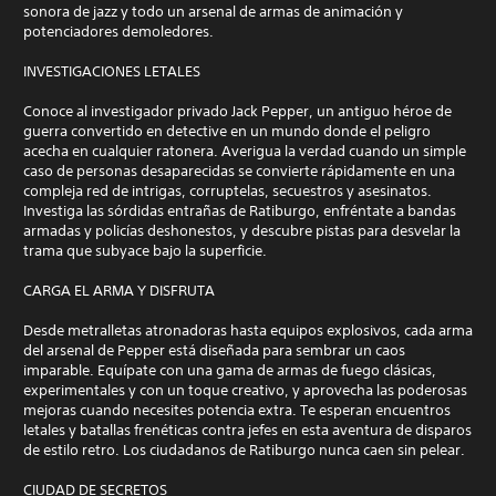
sonora de jazz y todo un arsenal de armas de animación y
potenciadores demoledores.
INVESTIGACIONES LETALES
Conoce al investigador privado Jack Pepper, un antiguo héroe de
guerra convertido en detective en un mundo donde el peligro
acecha en cualquier ratonera. Averigua la verdad cuando un simple
caso de personas desaparecidas se convierte rápidamente en una
compleja red de intrigas, corruptelas, secuestros y asesinatos.
Investiga las sórdidas entrañas de Ratiburgo, enfréntate a bandas
armadas y policías deshonestos, y descubre pistas para desvelar la
trama que subyace bajo la superficie.
CARGA EL ARMA Y DISFRUTA
Desde metralletas atronadoras hasta equipos explosivos, cada arma
del arsenal de Pepper está diseñada para sembrar un caos
imparable. Equípate con una gama de armas de fuego clásicas,
experimentales y con un toque creativo, y aprovecha las poderosas
mejoras cuando necesites potencia extra. Te esperan encuentros
letales y batallas frenéticas contra jefes en esta aventura de disparos
de estilo retro. Los ciudadanos de Ratiburgo nunca caen sin pelear.
CIUDAD DE SECRETOS