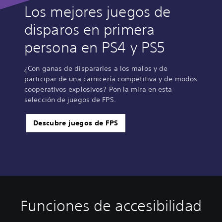
Los mejores juegos de
disparos en primera
persona en PS4 y PS5
¿Con ganas de dispararles a los malos y de
participar de una carnicería competitiva y de modos
cooperativos explosivos? Pon la mira en esta
selección de juegos de FPS.
Descubre juegos de FPS
Funciones de accesibilidad
C
S
R
D
o
u
e
i