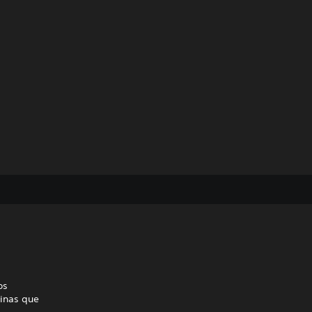
os
uinas que