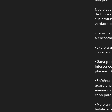
Nadie sabe
de funcio
sus profu
verdadero
¿Serás cap
a encontra
•Explora u
con el en
•Gana pod
interconec
planear. D
•Enfrénta
guardiane
enemigos 
cebo para 
•Mejora y
habilidad