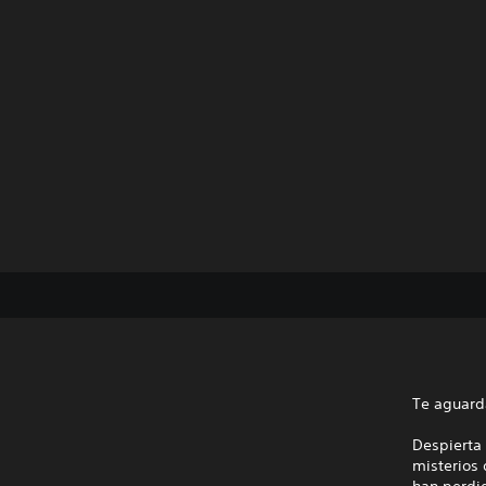
Te aguard
Despierta 
misterios
han perdid