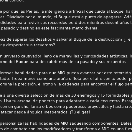
 por qué las Perlas, la inteligencia artificial que cuida al Buque, h
nar. Olvidado por el mundo, el Buque está a punto de apagarse. Adé
ndidades para revivir sus recuerdos perdidos mientras desentrañas 
 pasado y destino en este fascinante metroidvania.
az de superar los desafíos y salvar al Buque de la destrucción? ¿Te
r y despertar sus recuerdos?
n universo cautivador lleno de maravillas y curiosidades artísticas. 
torno del Buque para descubrir más de su pasado y sus recuerdos.
erosas habilidades para que MIO pueda avanzar por este retorcido
tado. Trepa muros como una araña o flota por el aire con tu poder 
omina la precisión, el ritmo y la cadencia para encontrar el flujo per
te a una diversa selección de más de 30 enemigos y 15 formidables 
s. Usa tu arsenal de poderes para adaptarte a cada encuentro. Esca
con un gancho, lanza orbes como poderosos proyectiles y hasta cre
atacar desde ángulos inesperados. ¡Tú eliges!
 personaliza las habilidades de MIO saqueando componentes. Dales 
es de combate con los modificadores y transforma a MIO en una fue