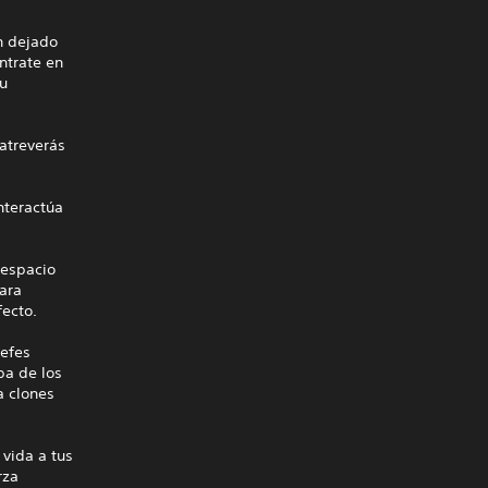
an dejado
ntrate en
tu
 atreverás
Interactúa
 espacio
para
fecto.
jefes
pa de los
a clones
vida a tus
rza