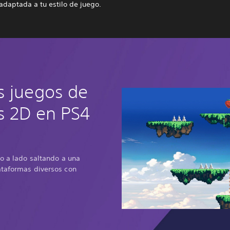
adaptada a tu estilo de juego.
s juegos de
s 2D en PS4
do a lado saltando a una
ataformas diversos con