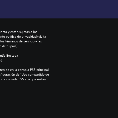
enta y están sujetas a los 
te política de privacidad (visita 
os términos de servicio y las 
 de tu país).
ntía limitada 
).
enido en la consola PS5 principal 
nfiguración de “Uso compartido de 
 otra consola PS5 a la que entres 