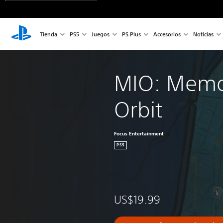
Tienda
PS5
Juegos
PS Plus
Accesorios
Noticias
MIO: Memor
Orbit
Focus Entertainment
PS5
US$19.99