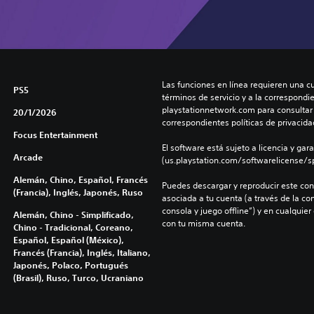
Las funciones en línea requieren una cu
PS5
términos de servicio y a la correspondien
playstationnetwork.com para consultar l
20/1/2026
correspondientes políticas de privacidad
Focus Entertainment
El software está sujeto a licencia y gara
Arcade
(us.playstation.com/softwarelicense/sp
Alemán, Chino, Español, Francés
Puedes descargar y reproducir este cont
(Francia), Inglés, Japonés, Ruso
asociada a tu cuenta (a través de la co
consola y juego offline”) y en cualquier
Alemán, Chino - Simplificado,
con tu misma cuenta.
Chino - Tradicional, Coreano,
Español, Español (México),
Francés (Francia), Inglés, Italiano,
Japonés, Polaco, Portugués
(Brasil), Ruso, Turco, Ucraniano