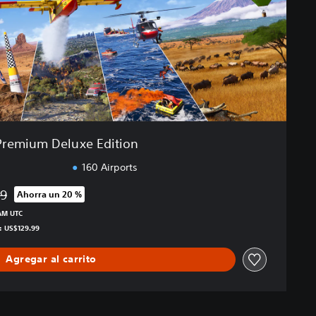
Premium Deluxe Edition
160 Airports
99
Ahorra un 20 %
l precio original de US$129.99
 AM UTC
s: US$129.99
Agregar al carrito