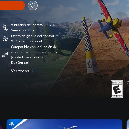
Vibración del control PS VR2
Sense opcional
Efecto de gatillo del control PS
VR2 Sense opcional
Compatible con la función de
vibración y el efecto de gatillo
(control inalámbrico
DualSense)
Ver todos
C
i