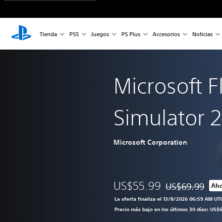
Tienda
PS5
Juegos
PS Plus
Accesorios
Noticias
Microsoft F
Simulator 
Microsoft Corporation
US$55.99
US$69.99
Aho
Rebajado del pre
La oferta finaliza el 13/8/2026 06:59 AM UT
Precio más bajo en los últimos 30 días: US$