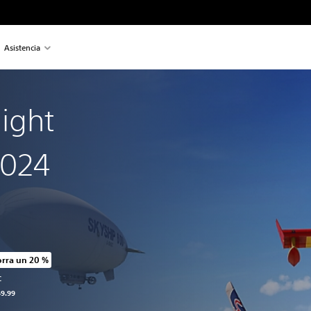
Asistencia
light
2024
rra un 20 %
cio original de US$69.99
C
69.99