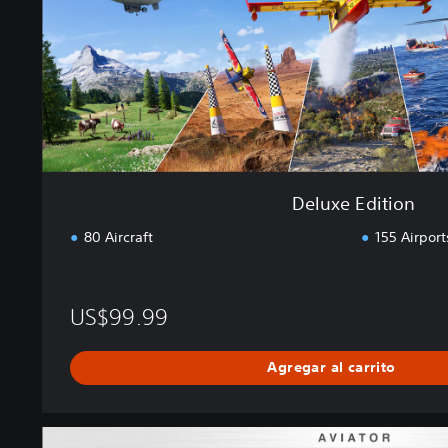
t
i
o
n
Deluxe Edition
80 Aircraft
155 Airport
US$99.99
Agregar al carrito
A