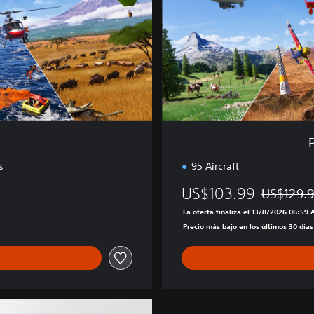
l
u
x
e
E
d
i
t
i
o
n
s
95 Aircraft
US$103.99
US$129.
Rebajado de
La oferta finaliza el 13/8/2026 06:59
Precio más bajo en los últimos 30 día