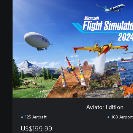
v
i
a
t
o
r
E
d
i
t
i
o
n
Aviator Edition
125 Aircraft
160 Airport
US$199.99