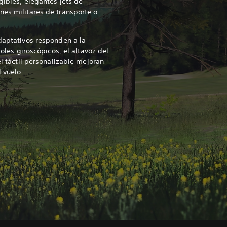
gibles, elegantes jets de
nes militares de transporte o
adaptativos responden a la
troles giroscópicos, el altavoz del
el táctil personalizable mejoran
l vuelo.