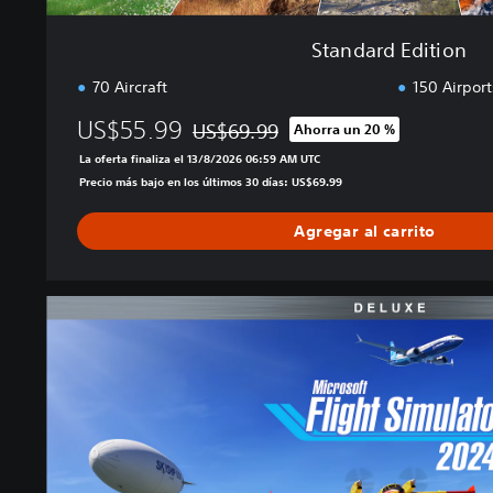
Standard Edition
70 Aircraft
150 Airport
US$55.99
US$69.99
Ahorra un 20 %
Rebajado del precio original de US$69.99
La oferta finaliza el 13/8/2026 06:59 AM UTC
Precio más bajo en los últimos 30 días: US$69.99
Agregar al carrito
D
e
l
u
x
e
E
d
i