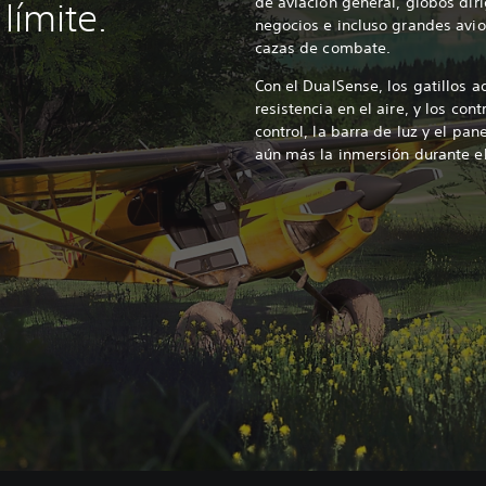
de aviación general, globos diri
 límite.
negocios e incluso grandes avio
cazas de combate.
Con el DualSense, los gatillos 
resistencia en el aire, y los con
control, la barra de luz y el pan
aún más la inmersión durante e