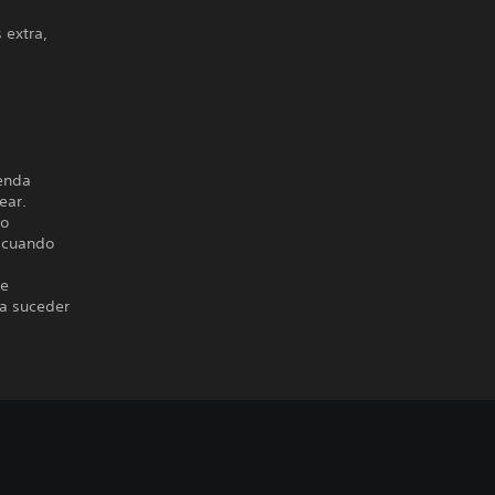
extra,
ienda
ear.
go
 cuando
le
a suceder