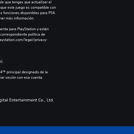
le que tengas que actualizar el 
nque este juego es compatible con 
as funciones disponibles para PS4. 
ner más información.
enta para PlayStation y están 
 correspondiente política de 
aystation.com/legal/privacy-
).
S4™ principal designado de la 
iar sesión con esa cuenta.
ital Entertainment Co., Ltd.