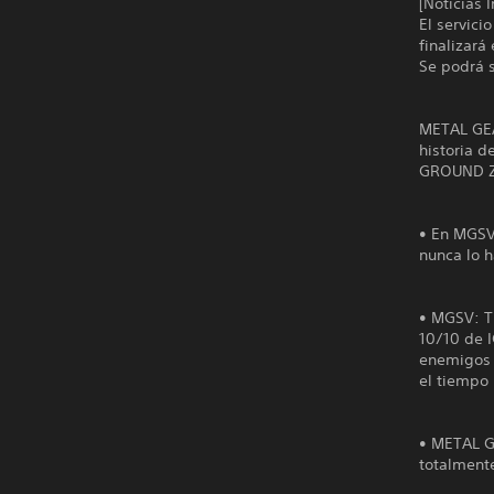
[Noticias 
El servic
finalizará
Se podrá s
METAL GEA
historia 
GROUND ZE
• En MGSV:
nunca lo 
• MGSV: T
10/10 de I
enemigos e
el tiempo 
• METAL G
totalmente