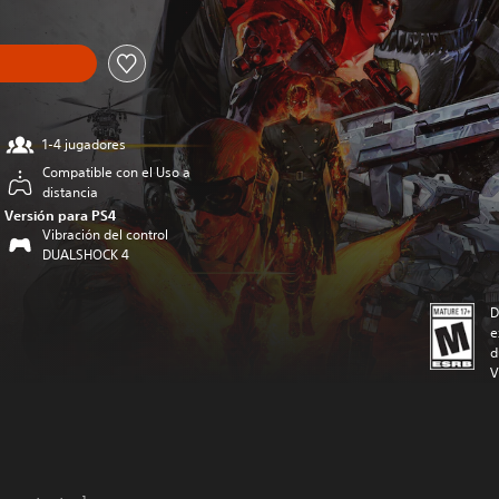
1-4 jugadores
Compatible con el Uso a
distancia
Versión para PS4
Vibración del control
DUALSHOCK 4
D
e
d
V