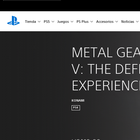
Tienda
PS5
Juegos
PS Plus
Accesorios
Noticias
METAL GEA
V: THE DEF
EXPERIENC
KONAMI
PS4