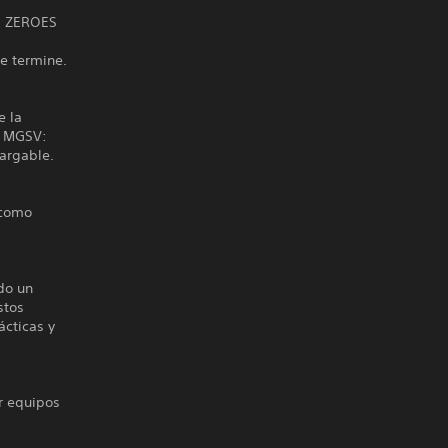
ND ZEROES
ne termine.
e la
o MGSV:
argable.
 como
do un
stos
ácticas y
r equipos