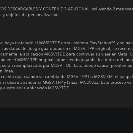
TOS DESCARGABLES Y CONTENIDO ADICIONAL incluyendo 2 misiones 
 y objetos de personalización.
ue haya instalado el MGSV:TDE en su sistema PlayStation®4 y se han
 sus datos del juego guardados en el MGSV:TPP original, se recom
nicamente la aplicación MGSV:TDE para continuar su viaje en Metal G
ue en el MGSV:TPP original sigue siendo jugable, los datos del jue
 serán reemplazados por MGSV:TDE. Esto puede causar problemas
n línea.
 cuenta que cuando se cambia de MGSV:TPP ha MGSV:GZ, el juego 
á si desea abandonar MGSV:TPP y lanzar MGSV:GZ. Este proceso va 
que este en la aplicación MGSV:TDE.