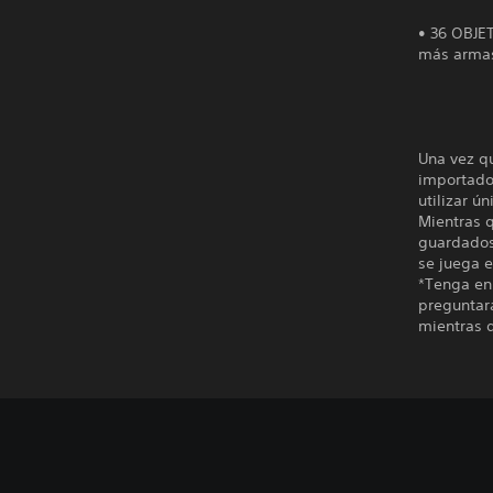
• 36 OBJE
más armas
Una vez q
importado
utilizar ú
Mientras q
guardados
se juega e
*Tenga en
preguntar
mientras 