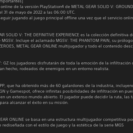
Importantes]
io online de la versión PlayStation4 de METAL GEAR SOLID V: GROU
 el 31 de mayo de 2022 a las 06:00 UTC.
eguir jugando al juego principal offline una vez que el servicio onli
R SOLID V: THE DEFINITIVE EXPERIENCE es la colección definitiva d
de MGSV. Incluye el aclamado MGSV: THE PHANTOM PAIN, su prólog
ROES, METAL GEAR ONLINE multijugador y todo el contenido desc
 GZ los jugadores disfrutarán de toda la emoción de la infiltración
han hecho, rodeados de enemigos en un entorno realista.
PP, que ha obtenido más de 60 galardones de la industria, incluyen
GN y Gamespot, ofrece infinitas posibilidades de infiltración en pue
n un extenso mundo abierto. El jugador puede decidir la ruta, las t
para alcanzar el éxito en su misión.
EAR ONLINE se basa en una estructura multijugador competitiva po
 rediseñada con el estilo de juego y la estética de la serie MGS