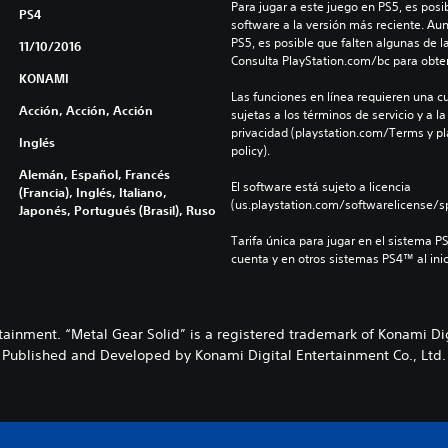
Para jugar a este juego en PS5, es posib
PS4
software a la versión más reciente. Au
PS5, es posible que falten algunas de l
11/10/2016
Consulta PlayStation.com/bc para obte
KONAMI
Las funciones en línea requieren una cu
Acción, Acción, Acción
sujetas a los términos de servicio y a la
privacidad (playstation.com/Terms y pl
Inglés
policy).
Alemán, Español, Francés
El software está sujeto a licencia 
(Francia), Inglés, Italiano,
(us.playstation.com/softwarelicense/sp
Japonés, Portugués (Brasil), Ruso
Tarifa única para jugar en el sistema P
cuenta y en otros sistemas PS4™ al inic
ainment. “Metal Gear Solid” is a registered trademark of Konami Dig
Published and Developed by Konami Digital Entertainment Co., Ltd.