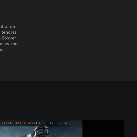
ntrar un
y tendrás
 Soldier
acias con
as