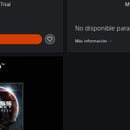
Trial
M
e
d
a
No disponible para
Más información