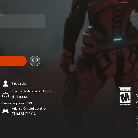
 precio original de US$19.99
1 jugador
C
Compatible con el Uso a
D
distancia
p
Versión para PS4
L
Vibración del control
DUALSHOCK 4
C
d
a