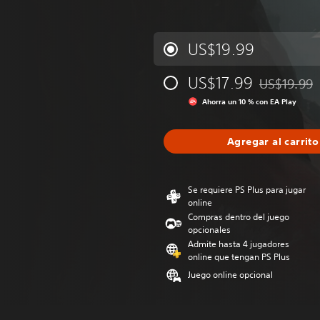
US$19.99
US$17.99
US$19.99
Rebajado del
Ahorra un 10 % con EA Play
Agregar al carrito
Se requiere PS Plus para jugar
online
Compras dentro del juego
opcionales
Admite hasta 4 jugadores
online que tengan PS Plus
Juego online opcional