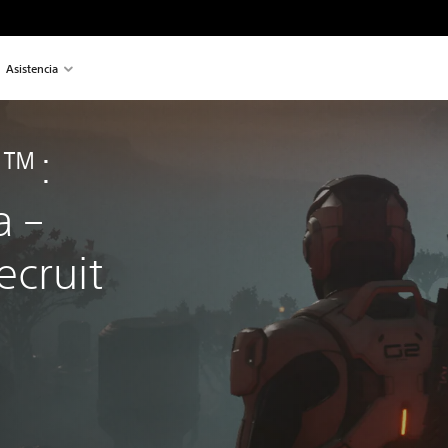
Asistencia
t™: 
 – 
cruit 