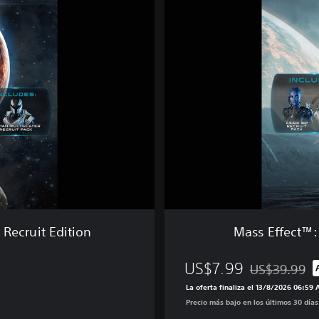
s
E
f
f
e
c
t
™
:
A
n
d
r
o
m
Recruit Edition
Mass Effect™:
e
d
US$7.99
a
US$39.99
Rebajado del p
–
La oferta finaliza el 13/8/2026 06:59
D
Precio más bajo en los últimos 30 día
e