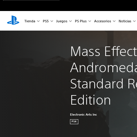
Tienda
PS5
Juegos
PS Plus
Accesorios
Noticias
Mass Effec
Andromeda
Standard Re
Edition
Electronic Arts Inc
PS4