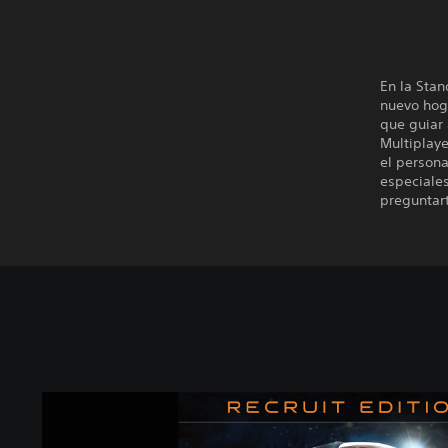
En la Sta
nuevo hog
que guiar 
Multiplaye
el persona
especiale
preguntar
M
a
s