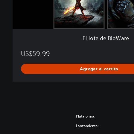
a
r
e
El lote de BioWare
US$59.99
Agregar al carrito
Plataforma:
Lanzamiento: