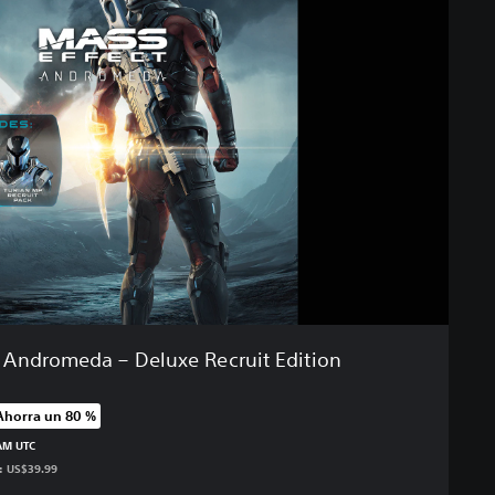
 Andromeda – Deluxe Recruit Edition
Ahorra un 80 %
recio original de US$39.99
 AM UTC
s: US$39.99