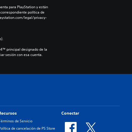
enta para PlayStation y están 
 correspondiente política de 
aystation.com/legal/privacy-
).
S4™ principal designado de la 
iar sesión con esa cuenta.
Recursos
Conectar
Términos de Servicio
Política de cancelación de PS Store