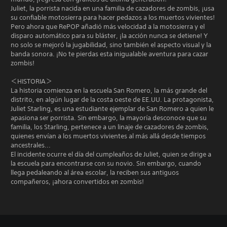
Juliet, la porrista nacida en una familia de cazadores de zombis, ¡usa
su confiable motosierra para hacer pedazos a los muertos vivientes!
Pero ahora que RePOP añadió más velocidad a la motosierra y el
disparo automático para su bláster, ¡la acción nunca se detiene! Y
no solo se mejoró la jugabilidad, sino también el aspecto visual y la
banda sonora. ¡No te pierdas esta inigualable aventura para cazar
zombis!
＜HISTORIA＞
La historia comienza en la escuela San Romero, la más grande del
distrito, en algún lugar de la costa oeste de EE.UU. La protagonista,
Juliet Starling, es una estudiante ejemplar de San Romero a quien le
apasiona ser porrista. Sin embargo, la mayoría desconoce que su
familia, los Starling, pertenece a un linaje de cazadores de zombis,
quienes envían a los muertos vivientes al más allá desde tiempos
ancestrales...
El incidente ocurre el día del cumpleaños de Juliet, quien se dirige a
la escuela para encontrarse con su novio. Sin embargo, cuando
llega pedaleando al área escolar, la reciben sus antiguos
compañeros, ¡ahora convertidos en zombis!