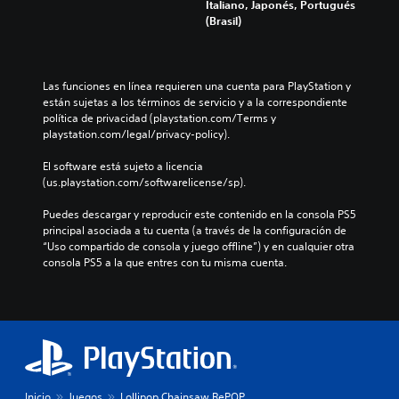
o
Italiano, Japonés, Portugués
m
í
o
s
(Brasil)
e
o
n
p
n
g
t
o
e
e
r
r
s
n
o
q
Las funciones en línea requieren una cuenta para PlayStation y 
d
e
l
u
están sujetas a los términos de servicio y a la correspondiente 
e
r
e
e
política de privacidad (playstation.com/Terms y 
a
a
s
e
playstation.com/legal/privacy-policy).
u
l
a
l
d
d
u
j
El software está sujeto a licencia 
i
e
n
u
(us.playstation.com/softwarelicense/sp).
o
l
a
e
i
j
d
g
Puedes descargar y reproducir este contenido en la consola PS5 
n
u
i
o
principal asociada a tu cuenta (a través de la configuración de 
d
e
s
n
“Uso compartido de consola y juego offline”) y en cualquier otra 
i
g
p
o
consola PS5 a la que entres con tu misma cuenta.
v
o
o
i
i
e
s
n
d
l
i
c
u
i
c
l
a
g
i
u
l
i
ó
y
e
e
n
e
s
n
p
d
.
d
Inicio
Juegos
Lollipop Chainsaw RePOP
r