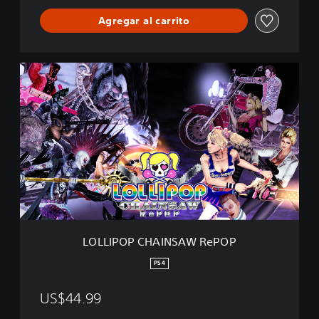
P
O
Agregar al carrito
P
L
O
L
L
I
P
O
P
C
H
A
I
N
LOLLIPOP CHAINSAW RePOP
S
A
PS4
W
R
US$44.99
e
P