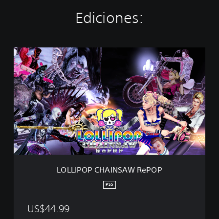
Ediciones:
L
O
L
L
I
P
O
P
C
H
A
I
N
LOLLIPOP CHAINSAW RePOP
S
A
PS5
W
R
US$44.99
e