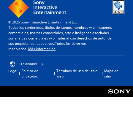
o
b
n
i
s
a
é
(
t
n
b
i
s
© 2026 Sony Interactive Entertainment LLC
á
v
e
Todos los contenidos, títulos de juegos, nombres y/o imágenes
s
o
p
comerciales, marcas comerciales, arte e imágenes asociadas
i
p
e
son marcas comerciales y/o material con derechos de autor de
r
c
r
sus propietarios respectivos.Todos los derechos
e
o
m
reservados.
Más información
d
s
i
e
t
)
f
e
El Salvador
E
i
c
Legal
Política de
Términos de uso del sitio
Mapa del
l
n
i
privacidad
web
sitio
j
i
e
u
d
r
e
o
t
g
.
a
o
r
s
e
E
o
a
v
l
s
a
e
i
m
n
g
e
t