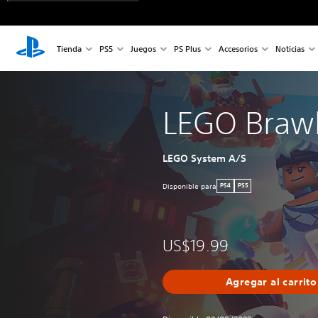
Tienda
PS5
Juegos
PS Plus
Accesorios
Noticias
LEGO Braw
LEGO System A/S
Disponible para
PS4
PS5
US$19.99
Agregar al carrito