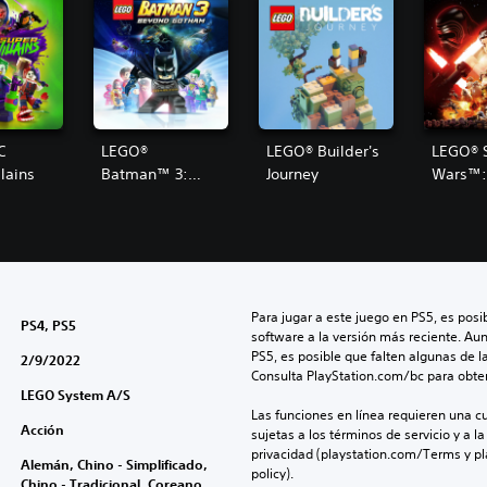
C
LEGO®
LEGO® Builder's
LEGO® 
lains
Batman™ 3:
Journey
Wars™:
Más Allá de
Force 
Gotham
Para jugar a este juego en PS5, es posib
PS4, PS5
software a la versión más reciente. Au
PS5, es posible que falten algunas de l
2/9/2022
Consulta PlayStation.com/bc para obte
LEGO System A/S
Las funciones en línea requieren una cu
Acción
sujetas a los términos de servicio y a la
privacidad (playstation.com/Terms y pl
Alemán, Chino - Simplificado,
policy).
Chino - Tradicional, Coreano,