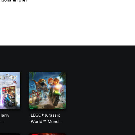
ersona en pie?
Harry
LEGO® Jurassic
™
World™ Mundo
ion
Jurásico