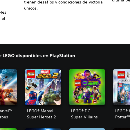
última p
.
tienen desafíos y condiciones de victoria
únicos.
les,
 el
 LEGO disponibles en PlayStation
arvel™
LEGO® Marvel
LEGO® DC
LEGO® 
roes
Super Heroes 2
Super-Villains
Potter
Collect