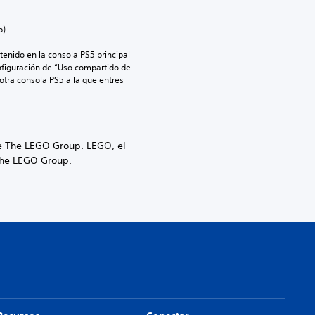
).
enido en la consola PS5 principal 
nfiguración de “Uso compartido de 
 otra consola PS5 a la que entres 
 The LEGO Group. LEGO, el
The LEGO Group.